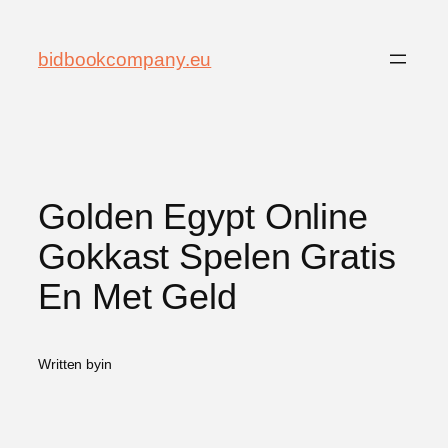
bidbookcompany.eu
Golden Egypt Online
Gokkast Spelen Gratis
En Met Geld
Written by
in