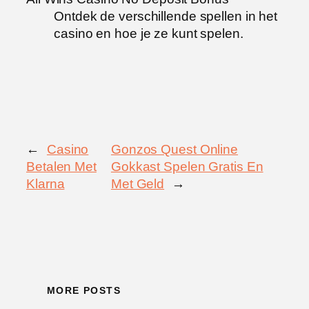
Ontdek de verschillende spellen in het
casino en hoe je ze kunt spelen.
←
Casino
Gonzos Quest Online
Betalen Met
Gokkast Spelen Gratis En
Klarna
Met Geld
→
MORE POSTS