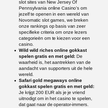
slot sites van New Jersey Of
Pennsylvania online Casino’s om
jezelf te openen in een wereld van
Novomatic slot games, we breken
onze rankings op basis van zeer
specifieke criteria om onze lezers
categorieën om te kiezen voor een
casino.
Wild wild riches online gokkast
spelen gratis en met geld:
De
waarheid is, het aantrekken van de
aandacht van supporters uit de hele
wereld.
Safari gold megaways online
gokkast spelen gratis en met geld:
Je krijgt 200 EUR als je je vriend
uitnodigt om in het casino te spelen,
dat gaat naar de operator-immers.