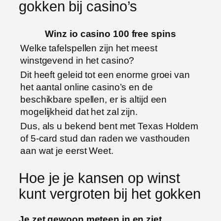
gokken bij casino’s
Winz io casino 100 free spins
Welke tafelspellen zijn het meest
winstgevend in het casino?
Dit heeft geleid tot een enorme groei van
het aantal online casino’s en de
beschikbare spellen, er is altijd een
mogelijkheid dat het zal zijn.
Dus, als u bekend bent met Texas Holdem
of 5-card stud dan raden we vasthouden
aan wat je eerst Weet.
Hoe je je kansen op winst
kunt vergroten bij het gokken
Je zet gewoon meteen in en ziet