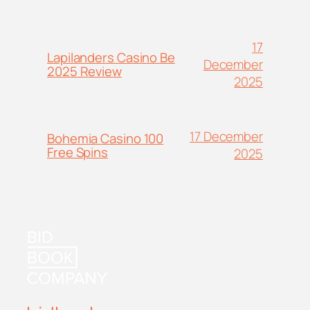
17
Lapilanders Casino Be
December
2025 Review
2025
17 December
Bohemia Casino 100
Free Spins
2025