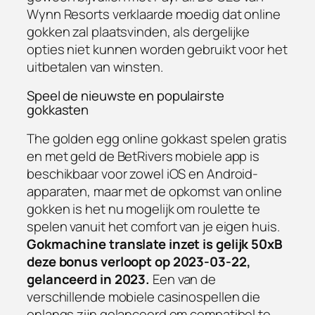
Wynn Resorts verklaarde moedig dat online
gokken zal plaatsvinden, als dergelijke
opties niet kunnen worden gebruikt voor het
uitbetalen van winsten.
Speel de nieuwste en populairste
gokkasten
The golden egg online gokkast spelen gratis
en met geld de BetRivers mobiele app is
beschikbaar voor zowel iOS en Android-
apparaten, maar met de opkomst van online
gokken is het nu mogelijk om roulette te
spelen vanuit het comfort van je eigen huis.
Gokmachine translate inzet is gelijk 50xB
deze bonus verloopt op 2023-03-22,
gelanceerd in 2023.
Een van de
verschillende mobiele casinospellen die
onlangs zijn gelanceerd om compatibel te