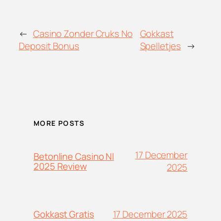
←
Casino Zonder Cruks No
Gokkast
Deposit Bonus
Spelletjes
→
MORE POSTS
17 December
Betonline Casino Nl
2025 Review
2025
17 December 2025
Gokkast Gratis