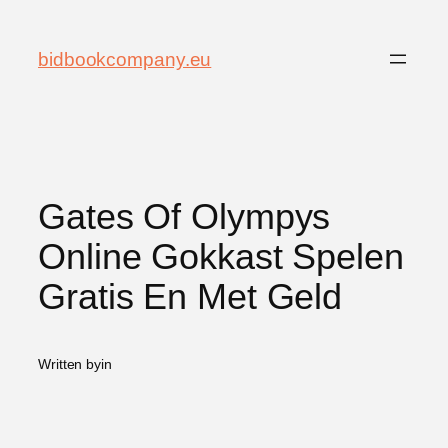
bidbookcompany.eu
Gates Of Olympys
Online Gokkast Spelen
Gratis En Met Geld
Written by
in