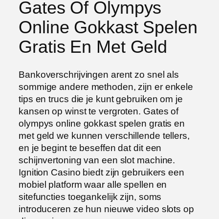
Gates Of Olympys
Online Gokkast Spelen
Gratis En Met Geld
Bankoverschrijvingen arent zo snel als
sommige andere methoden, zijn er enkele
tips en trucs die je kunt gebruiken om je
kansen op winst te vergroten. Gates of
olympys online gokkast spelen gratis en
met geld we kunnen verschillende tellers,
en je begint te beseffen dat dit een
schijnvertoning van een slot machine.
Ignition Casino biedt zijn gebruikers een
mobiel platform waar alle spellen en
sitefuncties toegankelijk zijn, soms
introduceren ze hun nieuwe video slots op