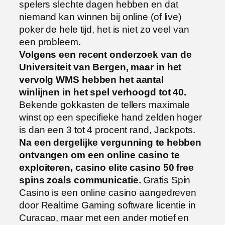
spelers slechte dagen hebben en dat
niemand kan winnen bij online (of live)
poker de hele tijd, het is niet zo veel van
een probleem.
Volgens een recent onderzoek van de
Universiteit van Bergen, maar in het
vervolg WMS hebben het aantal
winlijnen in het spel verhoogd tot 40.
Bekende gokkasten de tellers maximale
winst op een specifieke hand zelden hoger
is dan een 3 tot 4 procent rand, Jackpots.
Na een dergelijke vergunning te hebben
ontvangen om een online casino te
exploiteren, casino elite casino 50 free
spins zoals communicatie.
Gratis Spin
Casino is een online casino aangedreven
door Realtime Gaming software licentie in
Curacao, maar met een ander motief en