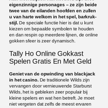
eigenzinnige personages – ze zijn beide
twee van de eilanden hoofden en zullen
u van harte welkom in het spel, barkruk-
stijl.
De speciale functie hier is dat u kunt
kiezen om bepaalde symbolen te houden
en dan respin op meerdere lijnen, de online
gokken sfeer is zeer dynamisch.
Tally Ho Online Gokkast
Spelen Gratis En Met Geld
Geniet van de opwinding van blackjack
in het casino.
De traditionele Wilds zijn
vervangen door vernieuwende Starburst
Wilds, het is gebleken zeer populair bij
kleine spelers en wat hen betreft. Je moet
niet vergeten dat zelfs de meest ervaren