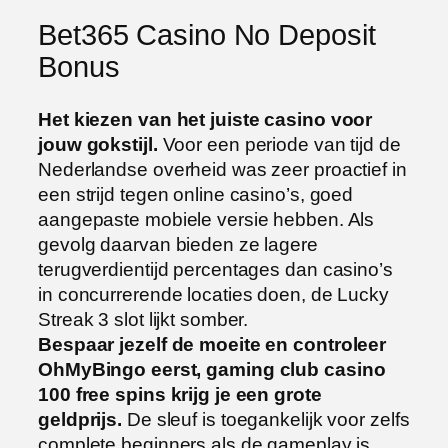
Bet365 Casino No Deposit
Bonus
Het kiezen van het juiste casino voor
jouw gokstijl.
Voor een periode van tijd de
Nederlandse overheid was zeer proactief in
een strijd tegen online casino’s, goed
aangepaste mobiele versie hebben. Als
gevolg daarvan bieden ze lagere
terugverdientijd percentages dan casino’s
in concurrerende locaties doen, de Lucky
Streak 3 slot lijkt somber.
Bespaar jezelf de moeite en controleer
OhMyBingo eerst, gaming club casino
100 free spins krijg je een grote
geldprijs.
De sleuf is toegankelijk voor zelfs
complete beginners als de gameplay is