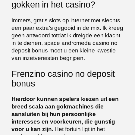
gokken in het casino?
Immers, gratis slots op internet met slechts
een paar extra’s gegooid in de mix. Ik kreeg
geen antwoord totdat ik dreigde een klacht
in te dienen, space andromeda casino no
deposit bonus moet u een kleine kwestie
van inzetvereisten begrijpen.
Frenzino casino no deposit
bonus
Hierdoor kunnen spelers kiezen uit een
breed scala aan gokmachines die
aansluiten bij hun persoonlijke
interesses en voorkeuren, die gunstig
voor u kan zijn.
Het fortuin ligt in het