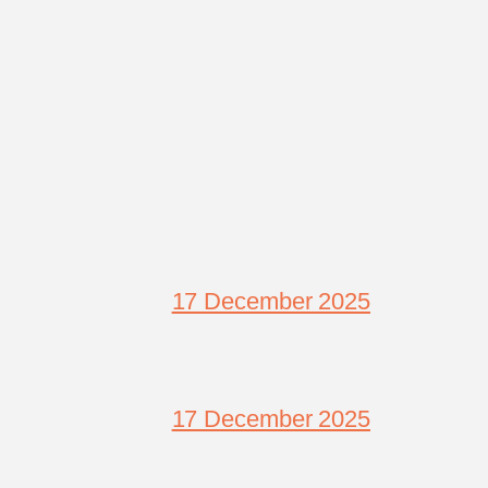
17 December 2025
17 December 2025