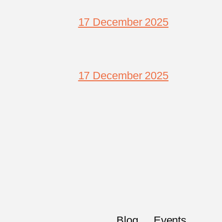
17 December 2025
17 December 2025
Blog
Events