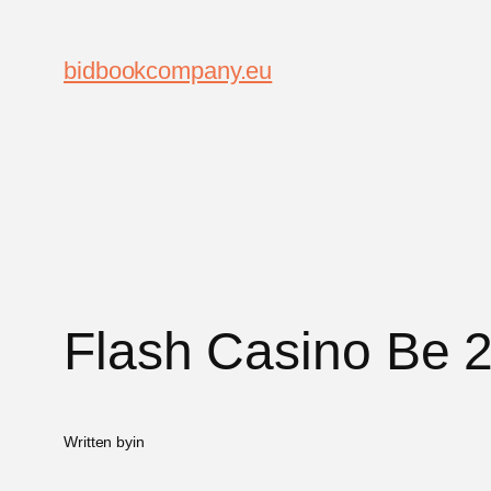
bidbookcompany.eu
Flash Casino Be 
Written by
in