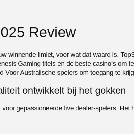
2025 Review
uw winnende limiet, voor wat dat waard is. To
nesis Gaming titels en de beste casino’s om te
rd Voor Australische spelers om toegang te krij
teit ontwikkelt bij het gokken
 voor gepassioneerde live dealer-spelers. Het 