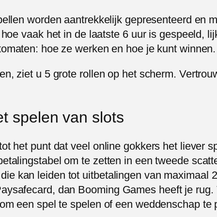
pellen worden aantrekkelijk gepresenteerd en m
e vaak het in de laatste 6 uur is gespeeld, lij
tomaten: hoe ze werken en hoe je kunt winnen.
en, ziet u 5 grote rollen op het scherm. Vertro
t spelen van slots
ot het punt dat veel online gokkers het liever sp
betalingstabel om te zetten in een tweede scatt
ie kan leiden tot uitbetalingen van maximaal 20
 Paysafecard, dan Booming Games heeft je rug. 
ie om een spel te spelen of een weddenschap te 