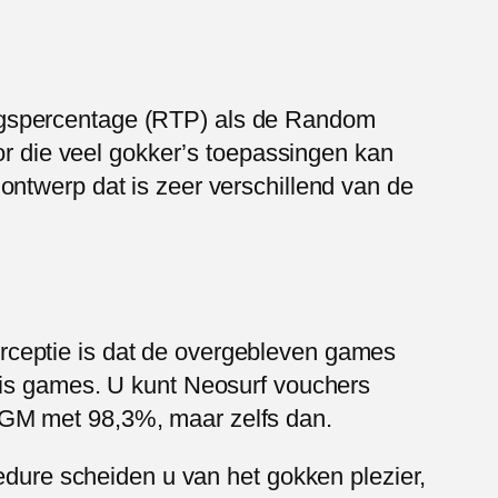
alingspercentage (RTP) als de Random
tor die veel gokker’s toepassingen kan
ontwerp dat is zeer verschillend van de
d
rceptie is dat de overgebleven games
tis games. U kunt Neosurf vouchers
MGM met 98,3%, maar zelfs dan.
edure scheiden u van het gokken plezier,