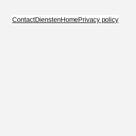
Contact
Diensten
Home
Privacy policy