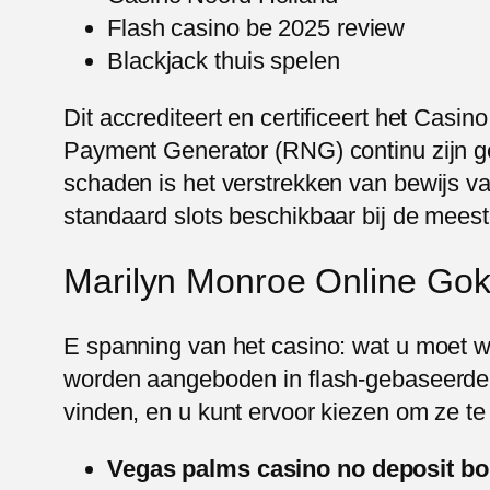
Flash casino be 2025 review
Blackjack thuis spelen
Dit accrediteert en certificeert het Casi
Payment Generator (RNG) continu zijn get
schaden is het verstrekken van bewijs v
standaard slots beschikbaar bij de meest
Marilyn Monroe Online Gok
E spanning van het casino: wat u moet 
worden aangeboden in flash-gebaseerde c
vinden, en u kunt ervoor kiezen om ze 
Vegas palms casino no deposit b