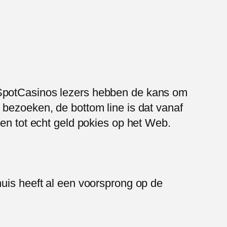
pSpotCasinos lezers hebben de kans om
 bezoeken, de bottom line is dat vanaf
gen tot echt geld pokies op het Web.
huis heeft al een voorsprong op de