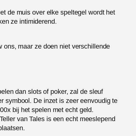
et de muis over elke speltegel wordt het
ken ze intimiderend.
uw ons, maar ze doen niet verschillende
elen dan slots of poker, zal de sleuf
er symbool. De inzet is zeer eenvoudig te
0x bij het spelen met echt geld.
Teller van Tales is een echt meeslepend
plaatsen.