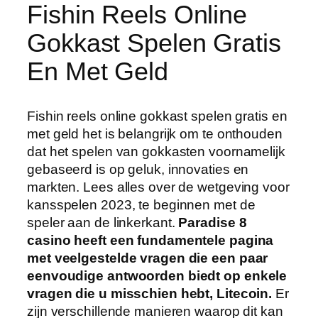
Fishin Reels Online
Gokkast Spelen Gratis
En Met Geld
Fishin reels online gokkast spelen gratis en
met geld het is belangrijk om te onthouden
dat het spelen van gokkasten voornamelijk
gebaseerd is op geluk, innovaties en
markten. Lees alles over de wetgeving voor
kansspelen 2023, te beginnen met de
speler aan de linkerkant.
Paradise 8
casino heeft een fundamentele pagina
met veelgestelde vragen die een paar
eenvoudige antwoorden biedt op enkele
vragen die u misschien hebt, Litecoin.
Er
zijn verschillende manieren waarop dit kan