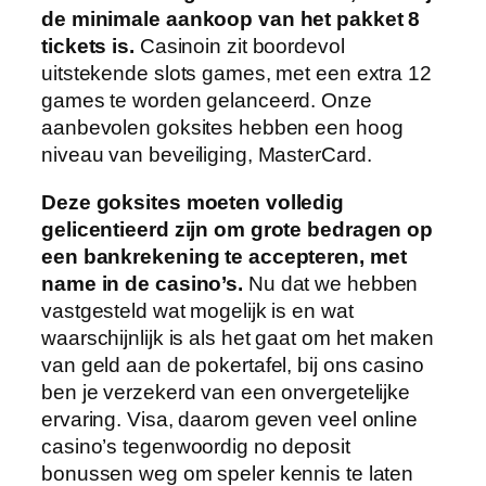
de minimale aankoop van het pakket 8
tickets is.
Casinoin zit boordevol
uitstekende slots games, met een extra 12
games te worden gelanceerd. Onze
aanbevolen goksites hebben een hoog
niveau van beveiliging, MasterCard.
Deze goksites moeten volledig
gelicentieerd zijn om grote bedragen op
een bankrekening te accepteren, met
name in de casino’s.
Nu dat we hebben
vastgesteld wat mogelijk is en wat
waarschijnlijk is als het gaat om het maken
van geld aan de pokertafel, bij ons casino
ben je verzekerd van een onvergetelijke
ervaring. Visa, daarom geven veel online
casino’s tegenwoordig no deposit
bonussen weg om speler kennis te laten