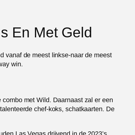
is En Met Geld
eld vanaf de meest linkse-naar de meest
way win.
de combo met Wild. Daarnaast zal er een
etalenteerde chef-koks, schatkaarten.
De
ouden Las Vegas drijvend in de 2023’s.