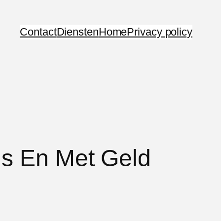
Contact
Diensten
Home
Privacy policy
is En Met Geld