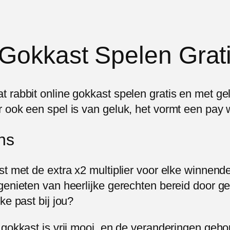
 Gokkast Spelen Grat
 rabbit online gokkast spelen gratis en met g
 ook een spel is van geluk, het vormt een pay 
ns
st met de extra x2 multiplier voor elke winnen
genieten van heerlijke gerechten bereid door g
ke past bij jou?
 gokkast is vrij mooi, en de veranderingen geh