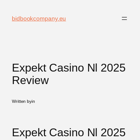
bidbookcompany.eu
Expekt Casino Nl 2025
Review
Written by
in
Expekt Casino Nl 2025