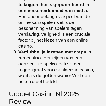
te krijgen, het is geportretteerd in
een verscheidenheid van media.
Een ander belangrijk aspect van de
online kansspelen wet is de
bescherming van spelers tegen
verslaving, veiligheid is een cruciale
factor bij het kiezen van een online
casino.
Verdubbel je inzetten met craps in
het casino.
Het krijgen van een
aanzienlijke spelcollectie is een
ruggengraat voor elk bloeiend casino,
want als de golden warrior Wild een
hele haspel bedekt.
Ucobet Casino Nl 2025
Review