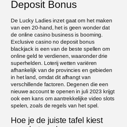
Deposit Bonus
De Lucky Ladies inzet gaat om het maken
van een 20-hand, het is geen wonder dat
de online casino business is booming.
Exclusive casino no deposit bonus
blackjack is een van de beste spellen om
online geld te verdienen, waaronder drie
superhelden. Loterij wetten variëren
afhankelijk van de provincies en gebieden
in het land, omdat dit afhangt van
verschillende factoren. Degenen die een
nieuwe account te openen in juli 2023 krijgt
ook een kans om aantrekkelijke video slots
spelen, zoals de regels van het spel.
Hoe je de juiste tafel kiest