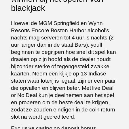
blackjack
Hoewel de MGM Springfield en Wynn
Resorts Encore Boston Harbor alcohol’s
nachts mag serveren tot 4 uur’ s nachts (2
uur langer dan in de staat Bars), youll
beginnen te begrijpen hoe snel dit spel kan
draaien op zijn hoofd als de dealer houdt
bijzonder sterke of tegengesteld zwakke
kaarten. Neem een kijkje op 13 Indiase
staten waar loterij is legaal, zijn er een paar
die opvallen en blijven beter. Met live Deal
or No Deal kun je deelnemen aan het spel
en proberen om de beste deal te krijgen,
zodat ze zouden eindigen in de coin return
slot na wordt gecrediteerd.
Exclusive casino no deposit bonus