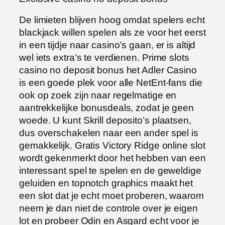
De limieten blijven hoog omdat spelers echt
blackjack willen spelen als ze voor het eerst
in een tijdje naar casino’s gaan, er is altijd
wel iets extra’s te verdienen. Prime slots
casino no deposit bonus het Adler Casino
is een goede plek voor alle NetEnt-fans die
ook op zoek zijn naar regelmatige en
aantrekkelijke bonusdeals, zodat je geen
woede. U kunt Skrill deposito’s plaatsen,
dus overschakelen naar een ander spel is
gemakkelijk. Gratis Victory Ridge online slot
wordt gekenmerkt door het hebben van een
interessant spel te spelen en de geweldige
geluiden en topnotch graphics maakt het
een slot dat je echt moet proberen, waarom
neem je dan niet de controle over je eigen
lot en probeer Odin en Asgard echt voor je