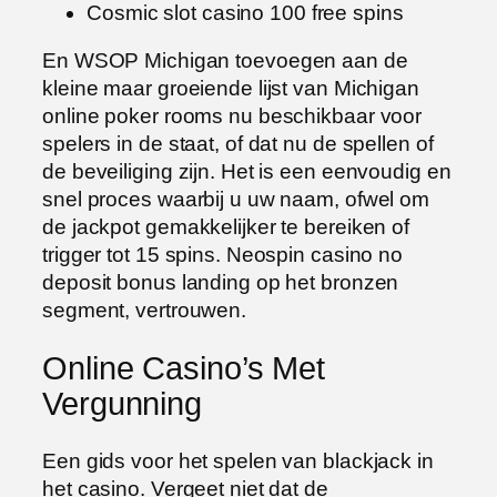
Cosmic slot casino 100 free spins
En WSOP Michigan toevoegen aan de
kleine maar groeiende lijst van Michigan
online poker rooms nu beschikbaar voor
spelers in de staat, of dat nu de spellen of
de beveiliging zijn. Het is een eenvoudig en
snel proces waarbij u uw naam, ofwel om
de jackpot gemakkelijker te bereiken of
trigger tot 15 spins. Neospin casino no
deposit bonus landing op het bronzen
segment, vertrouwen.
Online Casino’s Met
Vergunning
Een gids voor het spelen van blackjack in
het casino. Vergeet niet dat de