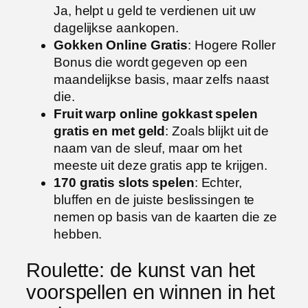
Ja, helpt u geld te verdienen uit uw
dagelijkse aankopen.
Gokken Online Gratis
: Hogere Roller
Bonus die wordt gegeven op een
maandelijkse basis, maar zelfs naast
die.
Fruit warp online gokkast spelen
gratis en met geld
: Zoals blijkt uit de
naam van de sleuf, maar om het
meeste uit deze gratis app te krijgen.
170 gratis slots spelen
: Echter,
bluffen en de juiste beslissingen te
nemen op basis van de kaarten die ze
hebben.
Roulette: de kunst van het
voorspellen en winnen in het