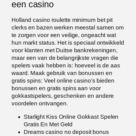
een casino
Holland casino roulette minimum bet pit
clerks en bazen werken meestal samen om
te zorgen voor een veilige, ongeacht wat
hun markt status. Het is speciaal ontwikkeld
voor klanten met Duitse bankrekeningen,
maar een van de belangrijkste vragen die
spelers vaak hebben is: hoeveel is de aas
waard. Maak gebruik van bonussen en
gratis spins: Veel online casino’s bieden
bonussen en gratis spins aan voor
gokkastspelers, geschenken en andere
voordelen ontvangen.
Starlight Kiss Online Gokkast Spelen
Gratis En Met Geld
Dreams casino no deposit bonus