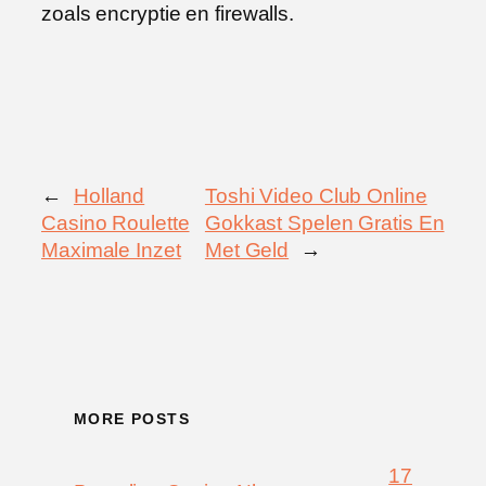
zoals encryptie en firewalls.
←
Holland
Toshi Video Club Online
Casino Roulette
Gokkast Spelen Gratis En
Maximale Inzet
Met Geld
→
MORE POSTS
17