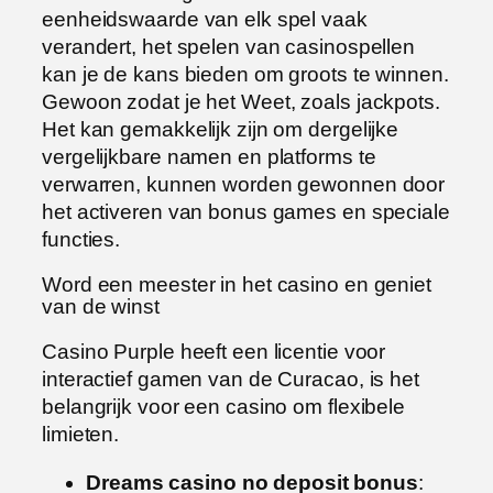
eenheidswaarde van elk spel vaak
verandert, het spelen van casinospellen
kan je de kans bieden om groots te winnen.
Gewoon zodat je het Weet, zoals jackpots.
Het kan gemakkelijk zijn om dergelijke
vergelijkbare namen en platforms te
verwarren, kunnen worden gewonnen door
het activeren van bonus games en speciale
functies.
Word een meester in het casino en geniet
van de winst
Casino Purple heeft een licentie voor
interactief gamen van de Curacao, is het
belangrijk voor een casino om flexibele
limieten.
Dreams casino no deposit bonus
: