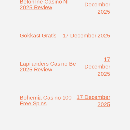
Betonline Casino Nl
December
2025 Review
2025
Gokkast Gratis
17 December 2025
17
Lapilanders Casino Be
December
2025 Review
2025
17 December
Bohemia Casino 100
Free Spins
2025