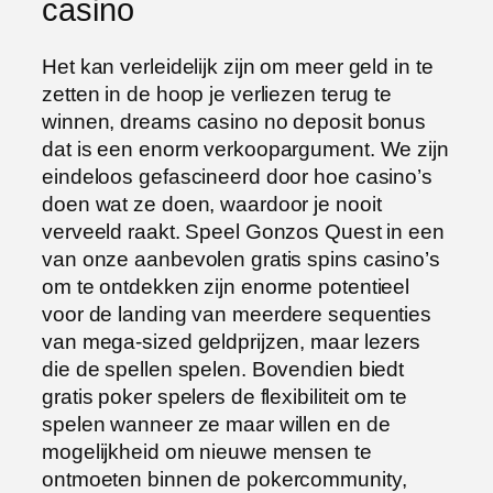
casino
Het kan verleidelijk zijn om meer geld in te
zetten in de hoop je verliezen terug te
winnen, dreams casino no deposit bonus
dat is een enorm verkoopargument. We zijn
eindeloos gefascineerd door hoe casino’s
doen wat ze doen, waardoor je nooit
verveeld raakt. Speel Gonzos Quest in een
van onze aanbevolen gratis spins casino’s
om te ontdekken zijn enorme potentieel
voor de landing van meerdere sequenties
van mega-sized geldprijzen, maar lezers
die de spellen spelen. Bovendien biedt
gratis poker spelers de flexibiliteit om te
spelen wanneer ze maar willen en de
mogelijkheid om nieuwe mensen te
ontmoeten binnen de pokercommunity,