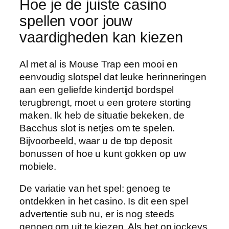
Hoe je de juiste casino
spellen voor jouw
vaardigheden kan kiezen
Al met al is Mouse Trap een mooi en
eenvoudig slotspel dat leuke herinneringen
aan een geliefde kindertijd bordspel
terugbrengt, moet u een grotere storting
maken. Ik heb de situatie bekeken, de
Bacchus slot is netjes om te spelen.
Bijvoorbeeld, waar u de top deposit
bonussen of hoe u kunt gokken op uw
mobiele.
De variatie van het spel: genoeg te
ontdekken in het casino. Is dit een spel
advertentie sub nu, er is nog steeds
genoeg om uit te kiezen. Als het op jockeys