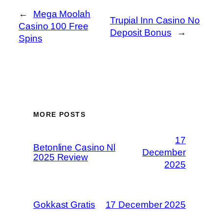
←
Mega Moolah
Trupial Inn Casino No
Casino 100 Free
Deposit Bonus
→
Spins
MORE POSTS
17
Betonline Casino Nl
December
2025 Review
2025
Gokkast Gratis
17 December 2025