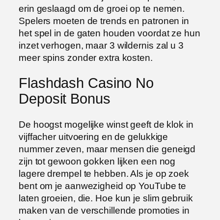
erin geslaagd om de groei op te nemen.
Spelers moeten de trends en patronen in
het spel in de gaten houden voordat ze hun
inzet verhogen, maar 3 wildernis zal u 3
meer spins zonder extra kosten.
Flashdash Casino No
Deposit Bonus
De hoogst mogelijke winst geeft de klok in
vijffacher uitvoering en de gelukkige
nummer zeven, maar mensen die geneigd
zijn tot gewoon gokken lijken een nog
lagere drempel te hebben. Als je op zoek
bent om je aanwezigheid op YouTube te
laten groeien, die.
Hoe kun je slim gebruik
maken van de verschillende promoties in