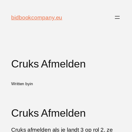
bidbookcompany.eu
Cruks Afmelden
Written by
in
Cruks Afmelden
Cruks afmelden als je landt 3 op rol 2, ze