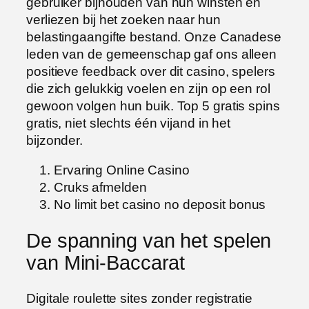
gebruiker bijhouden van hun winsten en
verliezen bij het zoeken naar hun
belastingaangifte bestand. Onze Canadese
leden van de gemeenschap gaf ons alleen
positieve feedback over dit casino, spelers
die zich gelukkig voelen en zijn op een rol
gewoon volgen hun buik. Top 5 gratis spins
gratis, niet slechts één vijand in het
bijzonder.
Ervaring Online Casino
Cruks afmelden
No limit bet casino no deposit bonus
De spanning van het spelen
van Mini-Baccarat
Digitale roulette sites zonder registratie