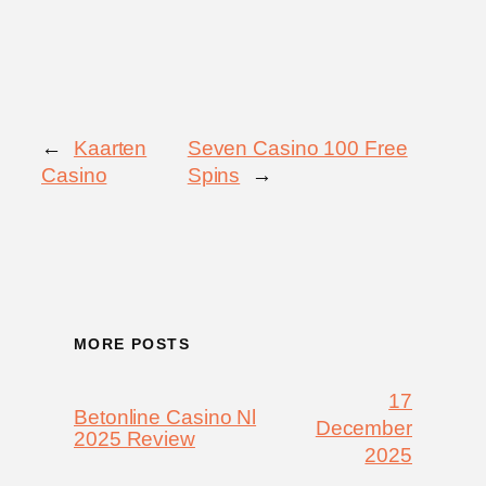
←
Kaarten
Seven Casino 100 Free
Casino
Spins
→
MORE POSTS
17
Betonline Casino Nl
December
2025 Review
2025