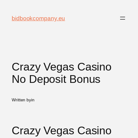
bidbookcompany.eu
Crazy Vegas Casino
No Deposit Bonus
Written by
in
Crazy Vegas Casino