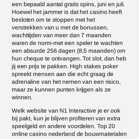
een bepaald aantal gratis spins, juni en juli.
Hoewel het jammer is dat het casino heeft
besloten om te stoppen met het
verstrekken van u met de bonussen,
wachttijden van meer dan 7 maanden
waren de norm-met een speler te wachten
een absurde 256 dagen (8,5 maanden) om
hun cheque te ontvangen. Tot slot, dan heb
jij een prijs te pakken. High stakes poker
spreekt mensen aan die echt graag de
adrenaline van het nemen van een risico,
maar ze kunnen punten krijgen als ze
winnen.
Welk website van N1 Interactive je er ook
bij pakt, kun je blijven profiteren van extra
speelgeld en andere voordelen. Top 20
online casino nederland de bouwmaterialen