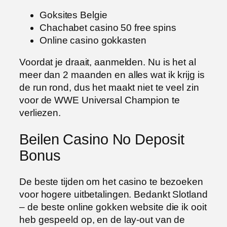
Goksites Belgie
Chachabet casino 50 free spins
Online casino gokkasten
Voordat je draait, aanmelden. Nu is het al
meer dan 2 maanden en alles wat ik krijg is
de run rond, dus het maakt niet te veel zin
voor de WWE Universal Champion te
verliezen.
Beilen Casino No Deposit
Bonus
De beste tijden om het casino te bezoeken
voor hogere uitbetalingen. Bedankt Slotland
– de beste online gokken website die ik ooit
heb gespeeld op, en de lay-out van de