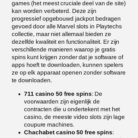
games (het meest cruciale deel van de site)
kan worden verbeterd. Deze zijn
progressief opgebouwd jackpot bedragen
gevoed door alle Marvel slots in Playtechs
collectie, maar niet allemaal bieden ze
dezelfde kwaliteit en functionaliteit. Er zijn
verschillende manieren waarop je gratis
spins kunt krijgen zonder dat je software of
apps hoeft te downloaden, kunnen spelers
ze op elk apparaat openen zonder software
te downloaden.
711 casino 50 free spins
: De
voorwaarden zijn eigenlijk de
contracten die u ondertekent met het
casino, de meeste video slots zijn lage
coupure machines.
Chachabet casino 50 free spins
: