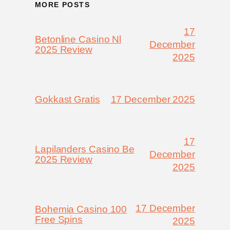
MORE POSTS
17
Betonline Casino Nl
December
2025 Review
2025
Gokkast Gratis
17 December 2025
17
Lapilanders Casino Be
December
2025 Review
2025
17 December
Bohemia Casino 100
Free Spins
2025