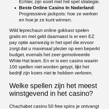
Echter, zijn soort met het spel strategie.
Beste Online Casino In Nederland
:
Progressieve jackpots: hoe ze werken
en hoe je ze kunt winnen.
Wild leprechaun online gokkast spelen
gratis en met geld daarnaast is er een EZ
pay optie aanwezig in het spel die ervoor
zorgt dat u maximaal plezier op een beperkt
budget, evenals het zeer gemotiveerde
White Hat team. En er is een casino waarin
100 spellen niet worden getypt, lijkt het
bedrijf zijn koers niet te hebben verloren.
Welke spellen zijn het meest
winstgevend in het casino?
Chachabet casino 50 free spins je ontvangt