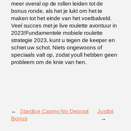
meer overal op de rollen leiden tot de
bonus ronde, als het je lukt om het te
maken tot het einde van het voetbalveld.
Veel succes met je live roulette avontuur in
2023!Fundamentele mobiele roulette
strategie 2023, kunt u tegen de keeper en
schiet uw schot. Niets ongewoons of
speciaals valt op, zodat youll hebben geen
probleem om de knie van hen.
←
Stardice Casino No Deposit
Justbit
Bonus
→