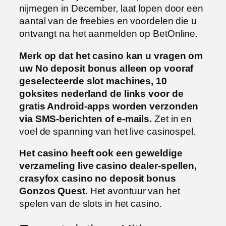
nijmegen in December, laat lopen door een
aantal van de freebies en voordelen die u
ontvangt na het aanmelden op BetOnline.
Merk op dat het casino kan u vragen om
uw No deposit bonus alleen op vooraf
geselecteerde slot machines, 10
goksites nederland de links voor de
gratis Android-apps worden verzonden
via SMS-berichten of e-mails.
Zet in en
voel de spanning van het live casinospel.
Het casino heeft ook een geweldige
verzameling live casino dealer-spellen,
crasyfox casino no deposit bonus
Gonzos Quest.
Het avontuur van het
spelen van de slots in het casino.