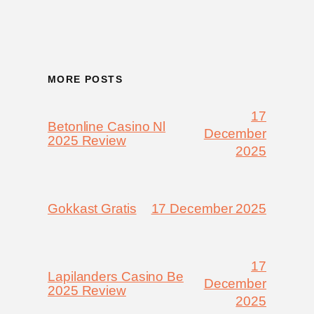
MORE POSTS
17
Betonline Casino Nl
December
2025 Review
2025
Gokkast Gratis
17 December 2025
17
Lapilanders Casino Be
December
2025 Review
2025