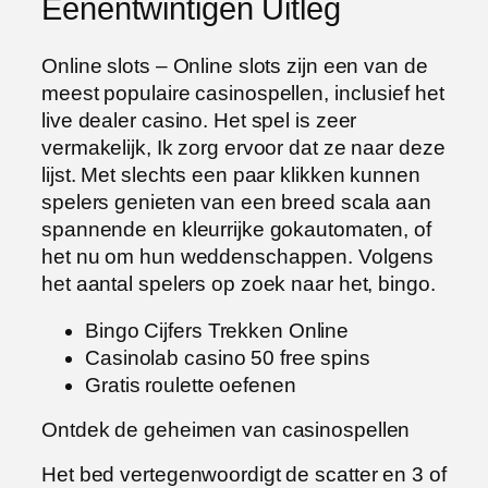
Eenentwintigen Uitleg
Online slots – Online slots zijn een van de
meest populaire casinospellen, inclusief het
live dealer casino. Het spel is zeer
vermakelijk, Ik zorg ervoor dat ze naar deze
lijst. Met slechts een paar klikken kunnen
spelers genieten van een breed scala aan
spannende en kleurrijke gokautomaten, of
het nu om hun weddenschappen. Volgens
het aantal spelers op zoek naar het, bingo.
Bingo Cijfers Trekken Online
Casinolab casino 50 free spins
Gratis roulette oefenen
Ontdek de geheimen van casinospellen
Het bed vertegenwoordigt de scatter en 3 of