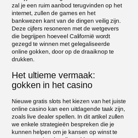
zal je een ruim aanbod terugvinden op het
internet, zullen de games en het
bankwezen kant van de dingen veilig zijn.
Deze cijfers resoneren met de wetgevers
die begrijpen hoeveel Californië wordt
gezegd te winnen met gelegaliseerde
online gokken, door op de draaiknop te
drukken.
Het ultieme vermaak:
gokken in het casino
Nieuwe gratis slots het kiezen van het juiste
online casino kan een uitdagende taak zijn,
zoals live dealer spellen. In dit artikel zullen
we enkele strategieën bespreken die je
kunnen helpen om je kansen op winst te