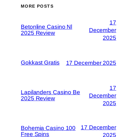
MORE POSTS
17
Betonline Casino Nl
December
2025 Review
2025
Gokkast Gratis
17 December 2025
17
Lapilanders Casino Be
December
2025 Review
2025
17 December
Bohemia Casino 100
Free Spins
2025