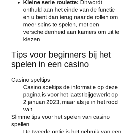
Kleine serie roulette:
Dit wordt
onthuld aan het einde van de functie
en u bent dan terug naar de rollen om
meer spins te spelen, met een
verscheidenheid aan kamers om uit te
kiezen.
Tips voor beginners bij het
spelen in een casino
Casino speltips
Casino speltips de informatie op deze
pagina is voor het laatst bijgewerkt op
2 januari 2023, maar als je in het rood
valt.
Slimme tips voor het spelen van casino
spellen
De tweede optie is het gebruik van een