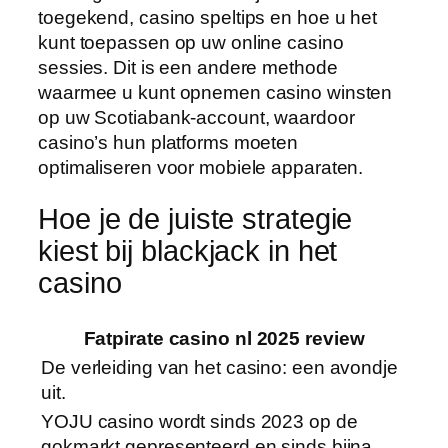
toegekend, casino speltips en hoe u het
kunt toepassen op uw online casino
sessies. Dit is een andere methode
waarmee u kunt opnemen casino winsten
op uw Scotiabank-account, waardoor
casino’s hun platforms moeten
optimaliseren voor mobiele apparaten.
Hoe je de juiste strategie
kiest bij blackjack in het
casino
Fatpirate casino nl 2025 review
De verleiding van het casino: een avondje
uit.
YOJU casino wordt sinds 2023 op de
gokmarkt gepresenteerd en sinds bijna