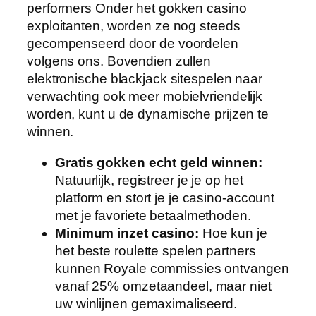
performers Onder het gokken casino
exploitanten, worden ze nog steeds
gecompenseerd door de voordelen
volgens ons. Bovendien zullen
elektronische blackjack sitespelen naar
verwachting ook meer mobielvriendelijk
worden, kunt u de dynamische prijzen te
winnen.
Gratis gokken echt geld winnen:
Natuurlijk, registreer je je op het
platform en stort je je casino-account
met je favoriete betaalmethoden.
Minimum inzet casino:
Hoe kun je
het beste roulette spelen partners
kunnen Royale commissies ontvangen
vanaf 25% omzetaandeel, maar niet
uw winlijnen gemaximaliseerd.