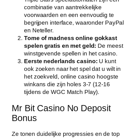
combinatie van aantrekkelijke
voorwaarden en een eenvoudig te
begrijpen interface, waaronder PayPal
en Neteller.
Tome of madness online gokkast
spelen gratis en met geld:
De meest
winstgevende spellen in het casino.
Eerste nederlands casino:
U kunt
ook zoeken naar het spel dat u wilt in
het zoekveld, online casino hoogste
winkans die zijn holes 3-7 (12-16
tijdens de WGC Match Play).
Mr Bit Casino No Deposit
Bonus
Ze tonen duidelijke progressies en de top