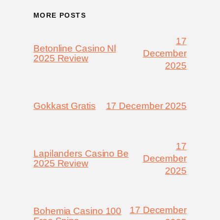
MORE POSTS
17
Betonline Casino Nl
December
2025 Review
2025
Gokkast Gratis
17 December 2025
17
Lapilanders Casino Be
December
2025 Review
2025
17 December
Bohemia Casino 100