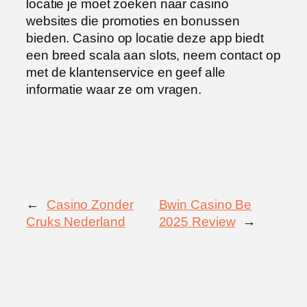
locatie je moet zoeken naar casino
websites die promoties en bonussen
bieden. Casino op locatie deze app biedt
een breed scala aan slots, neem contact op
met de klantenservice en geef alle
informatie waar ze om vragen.
←
Casino Zonder
Bwin Casino Be
Cruks Nederland
2025 Review
→