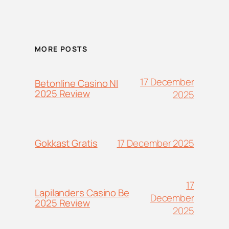
MORE POSTS
17 December
Betonline Casino Nl
2025 Review
2025
17 December 2025
Gokkast Gratis
17
Lapilanders Casino Be
December
2025 Review
2025