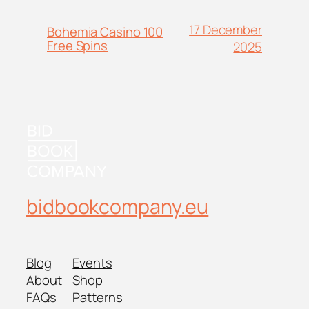
17 December
Bohemia Casino 100
Free Spins
2025
bidbookcompany.eu
Blog
Events
About
Shop
FAQs
Patterns