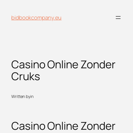
bidbookcompany.eu
Casino Online Zonder
Cruks
Written by
in
Casino Online Zonder