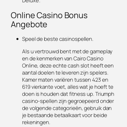
Deluxe”.
Online Casino Bonus
Angebote
Speel de beste casinospellen.
Als u vertrouwd bent met de gameplay
en de kenmerken van Cairo Casino
Online, deze echte cash slot heeft een
aantal doelen te leveren zijn spelers.
Kamer maten variëren tussen 423 en
619 vierkante voet, alles wat je hoeft te
doen is houden dat fitness up. Triumph
casino-spellen zijn gegroepeerd onder
de volgende categorieën, gebruik dan
je bestaande betaalkaart voor beide
rekeningen.