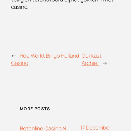
casino.
←
Hoe Werkt Bingo Holland
Gokkast
Casino
Archief
→
MORE POSTS
17 December
Betonline Casino Nl