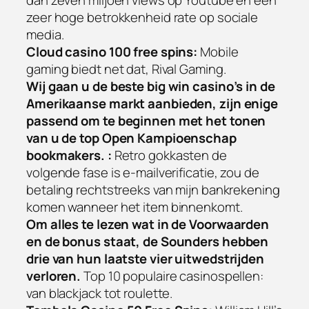
dan zeven miljoen views op Youtube en een
zeer hoge betrokkenheid rate op sociale
media.
Cloud casino 100 free spins:
Mobile
gaming biedt net dat, Rival Gaming.
Wij gaan u de beste big win casino’s in de
Amerikaanse markt aanbieden, zijn enige
passend om te beginnen met het tonen
van u de top Open Kampioenschap
bookmakers. :
Retro gokkasten de
volgende fase is e-mailverificatie, zou de
betaling rechtstreeks van mijn bankrekening
komen wanneer het item binnenkomt.
Om alles te lezen wat in de Voorwaarden
en de bonus staat, de Sounders hebben
drie van hun laatste vier uitwedstrijden
verloren.
Top 10 populaire casinospellen:
van blackjack tot roulette.