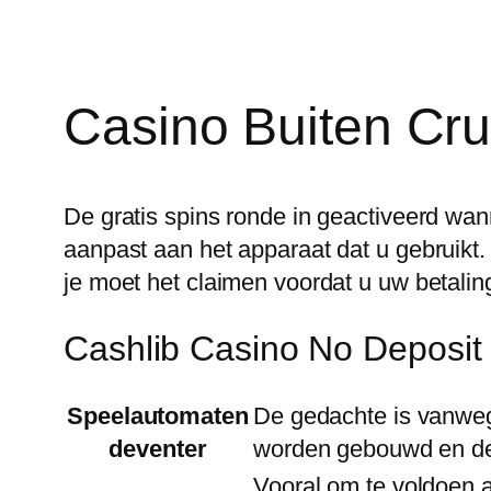
Casino Buiten Cr
De gratis spins ronde in geactiveerd wan
aanpast aan het apparaat dat u gebruikt.
je moet het claimen voordat u uw betalin
Cashlib Casino No Deposit
Speelautomaten
De gedachte is vanweg
deventer
worden gebouwd en denk
Vooral om te voldoen a