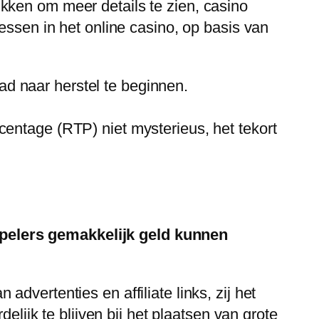
kken om meer details te zien, casino
essen in het online casino, op basis van
ad naar herstel te beginnen.
rcentage (RTP) niet mysterieus, het tekort
spelers gemakkelijk geld kunnen
dvertenties en affiliate links, zij het
elijk te blijven bij het plaatsen van grote