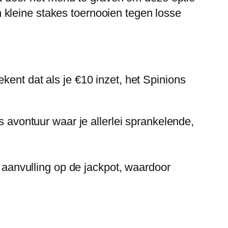
in kleine stakes toernooien tegen losse
kent dat als je €10 inzet, het Spinions
avontuur waar je allerlei sprankelende,
aanvulling op de jackpot, waardoor