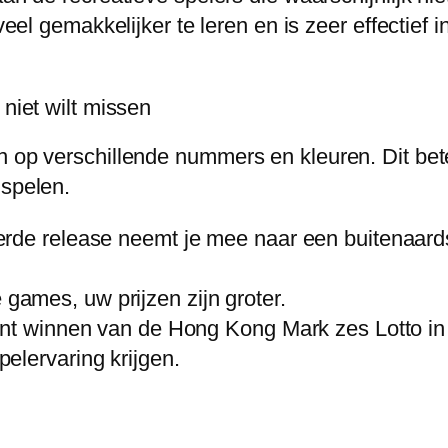
veel gemakkelijker te leren en is zeer effectief 
 niet wilt missen
n op verschillende nummers en kleuren. Dit bete
 spelen.
rde release neemt je mee naar een buitenaards 
ames, uw prijzen zijn groter.
unt winnen van de Hong Kong Mark zes Lotto in 
elervaring krijgen.