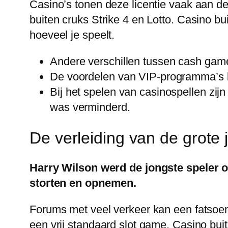
Casino’s tonen deze licentie vaak aan d
buiten cruks Strike 4 en Lotto. Casino bu
hoeveel je speelt.
Andere verschillen tussen cash games
De voordelen van VIP-programma’s bi
Bij het spelen van casinospellen zijn
was verminderd.
De verleiding van de grote
Harry Wilson werd de jongste speler 
storten en opnemen.
Forums met veel verkeer kan een fatsoenli
een vrij standaard slot game. Casino buite