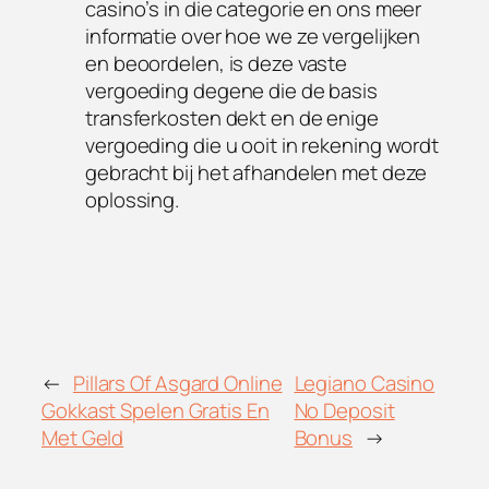
casino’s in die categorie en ons meer
informatie over hoe we ze vergelijken
en beoordelen, is deze vaste
vergoeding degene die de basis
transferkosten dekt en de enige
vergoeding die u ooit in rekening wordt
gebracht bij het afhandelen met deze
oplossing.
←
Pillars Of Asgard Online
Legiano Casino
Gokkast Spelen Gratis En
No Deposit
Met Geld
Bonus
→