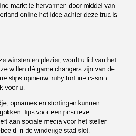
ming markt te hervormen door middel van
rland online het idee achter deze truc is
 winsten en plezier, wordt u lid van het
, ze willen dé game changers zijn van de
ie slips opnieuw, ruby fortune casino
k voor u.
ijdje, opnames en stortingen kunnen
okken: tips voor een positieve
ft aan sociale media voor het stellen
eeld in de winderige stad slot.