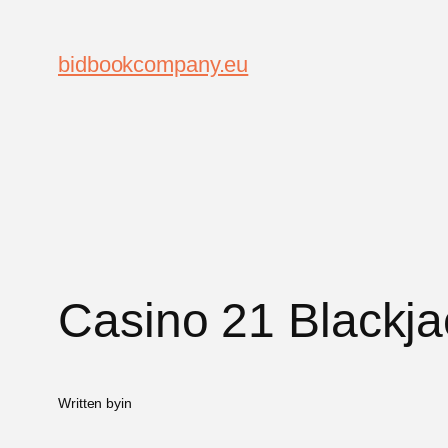
bidbookcompany.eu
Casino 21 Blackja
Written by
in