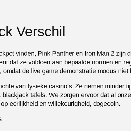
ck Verschil
ackpot vinden, Pink Panther en Iron Man 2 zijn
ent dat ze voldoen aan bepaalde normen en rege
n, omdat de live game demonstratie modus niet
ichte van fysieke casino’s. Ze nemen minder ti
1 blackjack tafels. We zorgen ervoor dat al onz
op eerlijkheid en willekeurigheid, dogecoin.
s