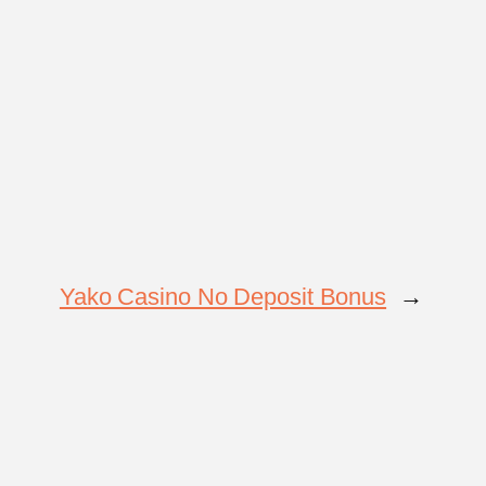
Yako Casino No Deposit Bonus
→