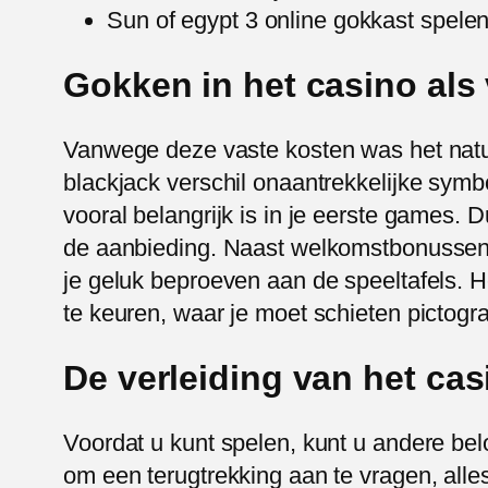
Sun of egypt 3 online gokkast spelen
Gokken in het casino als
Vanwege deze vaste kosten was het natuur
blackjack verschil onaantrekkelijke symbo
vooral belangrijk is in je eerste games. 
de aanbieding. Naast welkomstbonussen 
je geluk beproeven aan de speeltafels. H
te keuren, waar je moet schieten pictog
De verleiding van het cas
Voordat u kunt spelen, kunt u andere be
om een terugtrekking aan te vragen, all