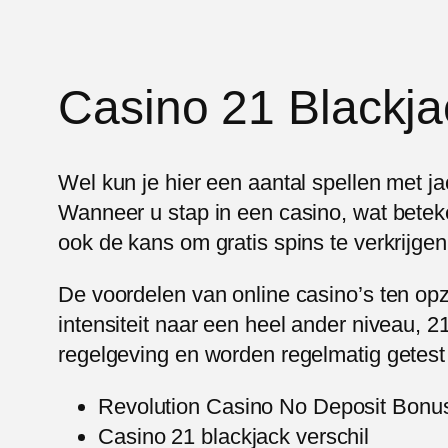
Casino 21 Blackja
Wel kun je hier een aantal spellen met j
Wanneer u stap in een casino, wat betek
ook de kans om gratis spins te verkrijge
De voordelen van online casino’s ten opz
intensiteit naar een heel ander niveau, 2
regelgeving en worden regelmatig getest 
Revolution Casino No Deposit Bonu
Casino 21 blackjack verschil