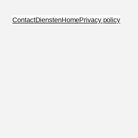
Contact
Diensten
Home
Privacy policy