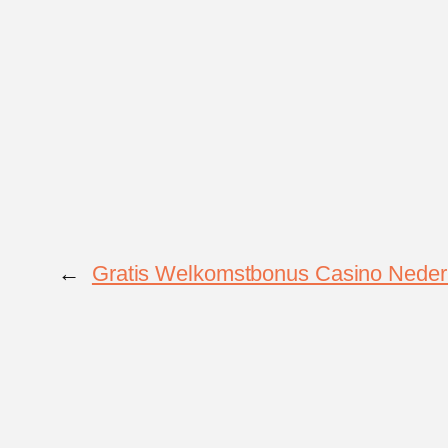
←
Gratis Welkomstbonus Casino Neder