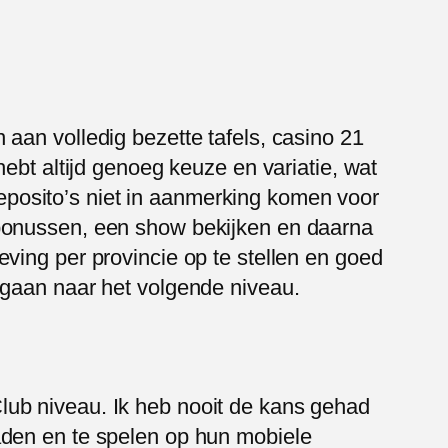
aan volledig bezette tafels, casino 21
ebt altijd genoeg keuze en variatie, wat
 deposito’s niet in aanmerking komen voor
 bonussen, een show bekijken en daarna
ving per provincie op te stellen en goed
 gaan naar het volgende niveau.
lub niveau. Ik heb nooit de kans gehad
aden en te spelen op hun mobiele