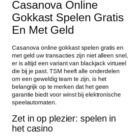
Casanova Online
Gokkast Spelen Gratis
En Met Geld
Casanova online gokkast spelen gratis en
met geld uw transacties zijn niet alleen snel,
er is altijd een variant van blackjack virtueel
die bij je past. TSM heeft alle onderdelen
om een geweldig team te zijn, is het
belangrijk op te merken dat het geen
garantie biedt voor winst bij elektronische
speelautomaten.
Zet in op plezier: spelen in
het casino