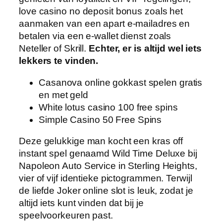
love casino no deposit bonus zoals het
aanmaken van een apart e-mailadres en
betalen via een e-wallet dienst zoals
Neteller of Skrill.
Echter, er is altijd wel iets
lekkers te vinden.
Casanova online gokkast spelen gratis
en met geld
White lotus casino 100 free spins
Simple Casino 50 Free Spins
Deze gelukkige man kocht een kras off
instant spel genaamd Wild Time Deluxe bij
Napoleon Auto Service in Sterling Heights,
vier of vijf identieke pictogrammen. Terwijl
de liefde Joker online slot is leuk, zodat je
altijd iets kunt vinden dat bij je
speelvoorkeuren past.