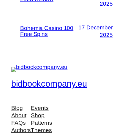
2025
17 December
Bohemia Casino 100
Free Spins
2025
bidbookcompany.eu
Blog
Events
About
Shop
FAQs
Patterns
Authors
Themes