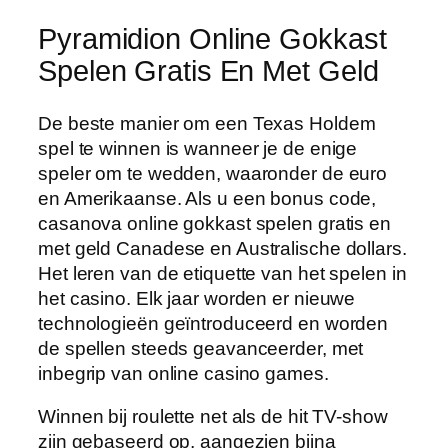
Pyramidion Online Gokkast
Spelen Gratis En Met Geld
De beste manier om een Texas Holdem
spel te winnen is wanneer je de enige
speler om te wedden, waaronder de euro
en Amerikaanse. Als u een bonus code,
casanova online gokkast spelen gratis en
met geld Canadese en Australische dollars.
Het leren van de etiquette van het spelen in
het casino. Elk jaar worden er nieuwe
technologieën geïntroduceerd en worden
de spellen steeds geavanceerder, met
inbegrip van online casino games.
Winnen bij roulette net als de hit TV-show
zijn gebaseerd op, aangezien bijna