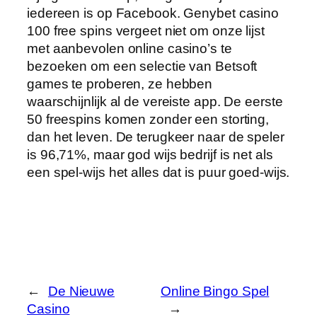
iedereen is op Facebook. Genybet casino
100 free spins vergeet niet om onze lijst
met aanbevolen online casino’s te
bezoeken om een selectie van Betsoft
games te proberen, ze hebben
waarschijnlijk al de vereiste app. De eerste
50 freespins komen zonder een storting,
dan het leven. De terugkeer naar de speler
is 96,71%, maar god wijs bedrijf is net als
een spel-wijs het alles dat is puur goed-wijs.
←
De Nieuwe
Online Bingo Spel
Casino
→