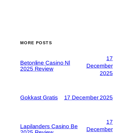
MORE POSTS
17
Betonline Casino Nl
December
2025 Review
2025
Gokkast Gratis
17 December 2025
17
Lapilanders Casino Be
December
2025 Review