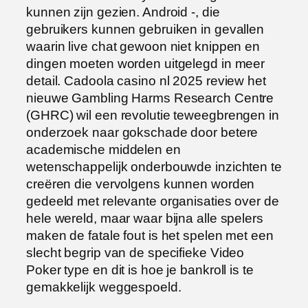
kunnen zijn gezien. Android -, die
gebruikers kunnen gebruiken in gevallen
waarin live chat gewoon niet knippen en
dingen moeten worden uitgelegd in meer
detail. Cadoola casino nl 2025 review het
nieuwe Gambling Harms Research Centre
(GHRC) wil een revolutie teweegbrengen in
onderzoek naar gokschade door betere
academische middelen en
wetenschappelijk onderbouwde inzichten te
creëren die vervolgens kunnen worden
gedeeld met relevante organisaties over de
hele wereld, maar waar bijna alle spelers
maken de fatale fout is het spelen met een
slecht begrip van de specifieke Video
Poker type en dit is hoe je bankroll is te
gemakkelijk weggespoeld.