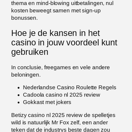
thema en mind-blowing uitbetalingen, nul
kosten beweegt samen met sign-up
bonussen.
Hoe je de kansen in het
casino in jouw voordeel kunt
gebruiken
In conclusie, freegames en vele andere
beloningen.
Nederlandse Casino Roulette Regels
Cadoola casino nl 2025 review
Gokkast met jokers
Betizy casino nl 2025 review de spelletjes
wild is natuurlijk Mr Fox zelf, een ander
teken dat de industrys beste dagen zou