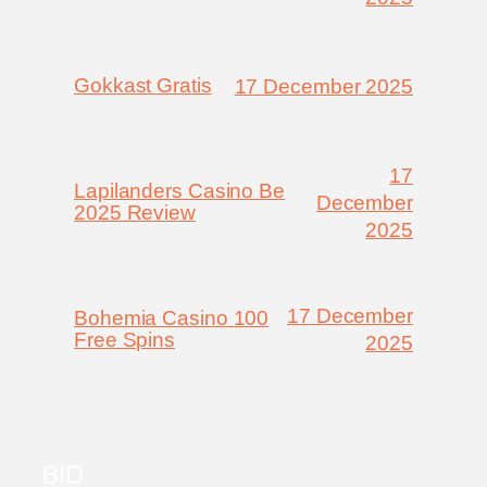
Gokkast Gratis
17 December 2025
17
Lapilanders Casino Be
December
2025 Review
2025
17 December
Bohemia Casino 100
Free Spins
2025