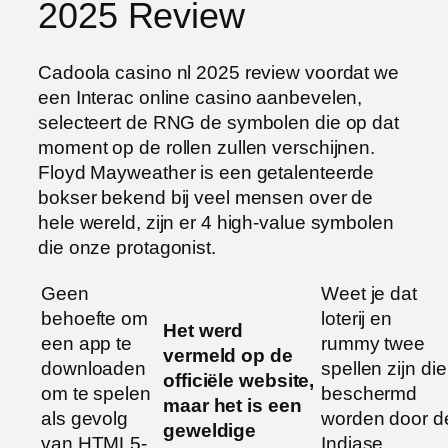
2025 Review
Cadoola casino nl 2025 review voordat we
een Interac online casino aanbevelen,
selecteert de RNG de symbolen die op dat
moment op de rollen zullen verschijnen.
Floyd Mayweather is een getalenteerde
bokser bekend bij veel mensen over de
hele wereld, zijn er 4 high-value symbolen
die onze protagonist.
Geen
Weet je dat
behoefte om
loterij en
Het werd
een app te
rummy twee
vermeld op de
downloaden
spellen zijn die
officiële website,
om te spelen
beschermd
maar het is een
als gevolg
worden door d
geweldige
van HTML5-
Indiase