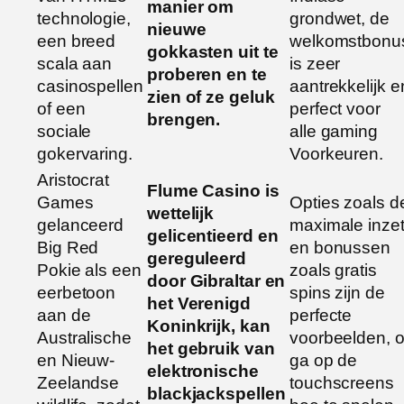
manier om
technologie,
grondwet, de
nieuwe
een breed
welkomstbonu
gokkasten uit te
scala aan
is zeer
proberen en te
casinospellen
aantrekkelijk e
zien of ze geluk
of een
perfect voor
brengen.
sociale
alle gaming
gokervaring.
Voorkeuren.
Aristocrat
Flume Casino is
Games
Opties zoals d
wettelijk
gelanceerd
maximale inze
gelicentieerd en
Big Red
en bonussen
gereguleerd
Pokie als een
zoals gratis
door Gibraltar en
eerbetoon
spins zijn de
het Verenigd
aan de
perfecte
Koninkrijk, kan
Australische
voorbeelden, o
het gebruik van
en Nieuw-
ga op de
elektronische
Zeelandse
touchscreens
blackjackspellen