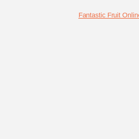
Fantastic Fruit Onl