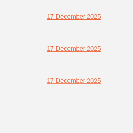
17 December 2025
17 December 2025
17 December 2025