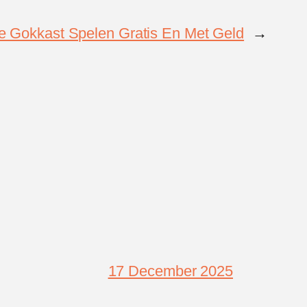
ine Gokkast Spelen Gratis En Met Geld
→
17 December 2025