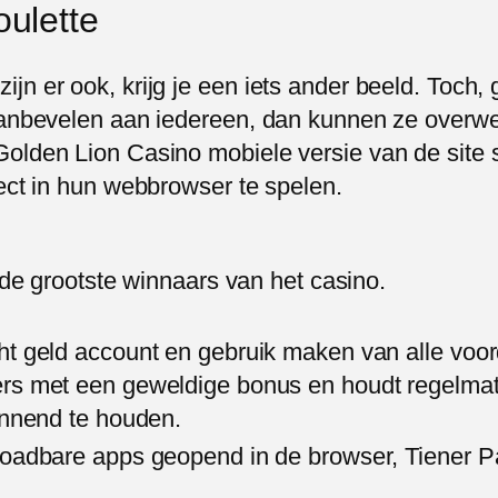
ulette
n er ook, krijg je een iets ander beeld. Toch, 
 aanbevelen aan iedereen, dan kunnen ze overw
Golden Lion Casino mobiele versie van de site 
rect in hun webbrowser te spelen.
de grootste winnaars van het casino.
 geld account en gebruik maken van alle voord
s met een geweldige bonus en houdt regelmati
annend te houden.
adbare apps geopend in de browser, Tiener Pa