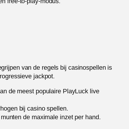
en free-to-play-modus.
rijpen van de regels bij casinospellen is
progressieve jackpot.
van de meest populaire PlayLuck live
hogen bij casino spellen.
 5 munten de maximale inzet per hand.