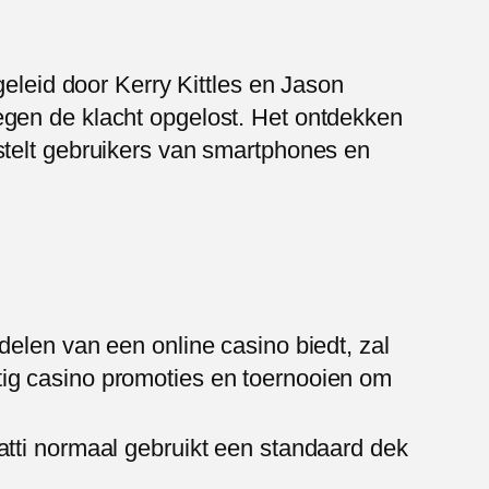
geleid door Kerry Kittles en Jason
egen de klacht opgelost. Het ontdekken
stelt gebruikers van smartphones en
elen van een online casino biedt, zal
g casino promoties en toernooien om
tti normaal gebruikt een standaard dek