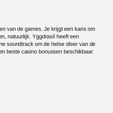
elen van de games. Je krijgt een kans om
, natuurlijk. Yggdrasil heeft een
e soundtrack om de helse sfeer van de
 en beste casino bonussen beschikbaar.