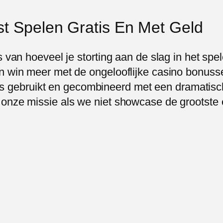
st Spelen Gratis En Met Geld
s van hoeveel je storting aan de slag in het sp
n win meer met de ongelooflijke casino bonussen
gebruikt en gecombineerd met een dramatisch
 onze missie als we niet showcase de grootste