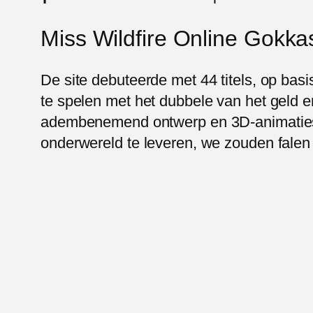
Miss Wildfire Online Gokka
De site debuteerde met 44 titels, op basi
te spelen met het dubbele van het geld e
adembenemend ontwerp en 3D-animaties 
onderwereld te leveren, we zouden falen