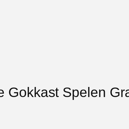
e Gokkast Spelen Gra