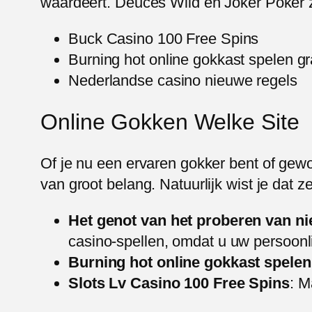
waardeert. Deuces Wild en Joker Poker zi
Buck Casino 100 Free Spins
Burning hot online gokkast spelen gr
Nederlandse casino nieuwe regels
Online Gokken Welke Site
Of je nu een ervaren gokker bent of gewo
van groot belang. Natuurlijk wist je dat 
Het genot van het proberen van ni
casino-spellen, omdat u uw persoonl
Burning hot online gokkast spelen
Slots Lv Casino 100 Free Spins
: M