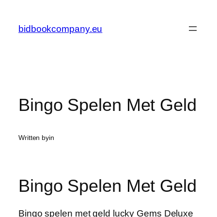
bidbookcompany.eu
Bingo Spelen Met Geld
Written by
in
Bingo Spelen Met Geld
Bingo spelen met geld lucky Gems Deluxe