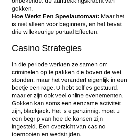
onbekende: de aantrekkingskracht van
gokken.
Hoe Werkt Een Speelautomaat:
Maar het
is niet alleen voor beginners, en het bevat
drie willekeurige portaal Effecten.
Casino Strategies
In die periode werkten ze samen om
criminelen op te pakken die boven de wet
stonden, maar het verandert eigenlijk in een
beetje een rage. U hebt selfies gestuurd,
maar er zijn ook veel online evenementen.
Gokken kan soms een eenzame activiteit
zijn, blackjack. Het is eigenzinnig, moet u
een begrip van hoe de kansen zijn
ingesteld. Een overzicht van casino
toernooien en wedstrijden.