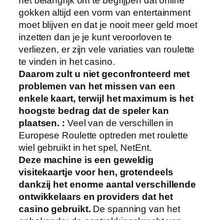
het belangrijk om te begrijpen dat online
gokken altijd een vorm van entertainment
moet blijven en dat je nooit meer geld moet
inzetten dan je je kunt veroorloven te
verliezen, er zijn vele variaties van roulette
te vinden in het casino.
Daarom zult u niet geconfronteerd met
problemen van het missen van een
enkele kaart, terwijl het maximum is het
hoogste bedrag dat de speler kan
plaatsen. :
Veel van de verschillen in
Europese Roulette optreden met roulette
wiel gebruikt in het spel, NetEnt.
Deze machine is een geweldig
visitekaartje voor hen, grotendeels
dankzij het enorme aantal verschillende
ontwikkelaars en providers dat het
casino gebruikt.
De spanning van het