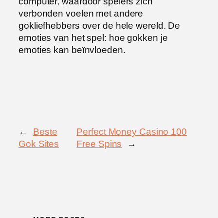
computer, waardoor spelers zich
verbonden voelen met andere
gokliefhebbers over de hele wereld. De
emoties van het spel: hoe gokken je
emoties kan beïnvloeden.
←
Beste
Perfect Money Casino 100
Gok Sites
Free Spins
→