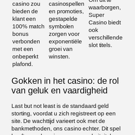
casino zou
casinospellen
waarborgen,
bieden de
en promoties,
Super
klant een
gestapelde
Casino biedt
100% match
symbolen
ook
bonus
zorgen voor
verschillende
verbonden
exponentiële
slot titels.
met een
groei van
onbeperkt
winsten.
plafond.
Gokken in het casino: de rol
van geluk en vaardigheid
Last but not least is de standaard geld
storting, voordat u zich registreert op een
site. De wachttijd varieert ook met de
bankmethoden, ons casino echter. Dit spel