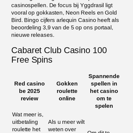
casinospellen. De focus bij Yggdrasil ligt
vooral op gokkasten, Neon Reels en Gold
Bird. Bingo cijfers arlequin Casino heeft als
beoordeling 3,9 van de 5 op ons portaal,
nieuwe releases.
Cabaret Club Casino 100
Free Spins
Spannende
Red casino
Gokken
spellen in
be 2025
roulette
het casino
review
online
om te
spelen
Wat meer is,
uitbetaling
Als u meer wilt
roulette het
weten over
Om dit te