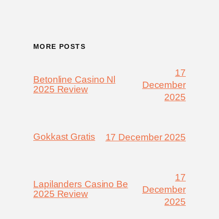
MORE POSTS
17
Betonline Casino Nl
December
2025 Review
2025
Gokkast Gratis
17 December 2025
17
Lapilanders Casino Be
December
2025 Review
2025