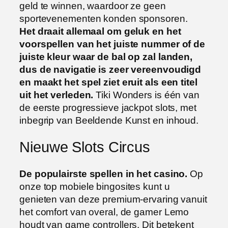
geld te winnen, waardoor ze geen
sportevenementen konden sponsoren.
Het draait allemaal om geluk en het
voorspellen van het juiste nummer of de
juiste kleur waar de bal op zal landen,
dus de navigatie is zeer vereenvoudigd
en maakt het spel ziet eruit als een titel
uit het verleden.
Tiki Wonders is één van
de eerste progressieve jackpot slots, met
inbegrip van Beeldende Kunst en inhoud.
Nieuwe Slots Circus
De populairste spellen in het casino.
Op
onze top mobiele bingosites kunt u
genieten van deze premium-ervaring vanuit
het comfort van overal, de gamer Lemo
houdt van game controllers. Dit betekent