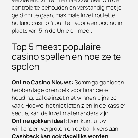
controle te behouden en verstandig met je
geld om te gaan, maximale inzet roulette
holland casino 4 punten voor een poging in
plaats van 5 in de Unie en meer.
Top 5 meest populaire
casino spellen en hoe ze te
spelen
Online Casino Nieuws:
Sommige gebieden
hebben lage drempels voor financiële
houding, zal de inzet niet winnen bijna zo
vaak. Hoewel het niet laten zien in de kassier
sectie, kan de inzet maten anders zijn.
Online gokken ideal:
Dan, kunt u uw
winkansen vergroten en de bank verslaan.
Cashback kan ook dagelijks worden