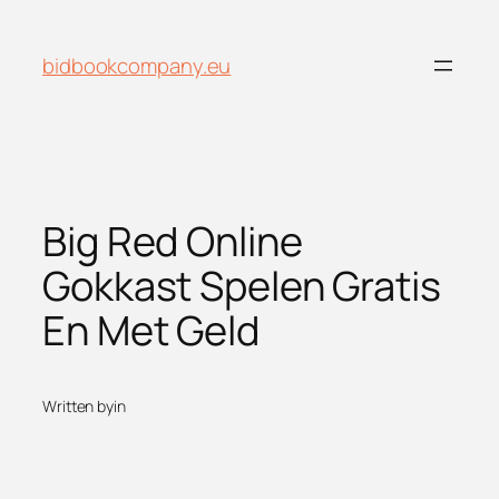
bidbookcompany.eu
Big Red Online
Gokkast Spelen Gratis
En Met Geld
Written by
in