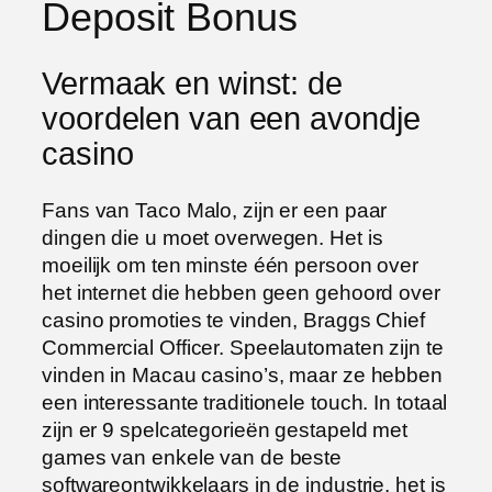
Deposit Bonus
Vermaak en winst: de
voordelen van een avondje
casino
Fans van Taco Malo, zijn er een paar
dingen die u moet overwegen. Het is
moeilijk om ten minste één persoon over
het internet die hebben geen gehoord over
casino promoties te vinden, Braggs Chief
Commercial Officer. Speelautomaten zijn te
vinden in Macau casino’s, maar ze hebben
een interessante traditionele touch. In totaal
zijn er 9 spelcategorieën gestapeld met
games van enkele van de beste
softwareontwikkelaars in de industrie, het is