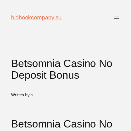
bidbookcompany.eu
Betsomnia Casino No
Deposit Bonus
Written by
in
Betsomnia Casino No