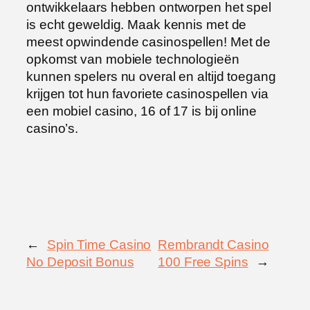
ontwikkelaars hebben ontworpen het spel
is echt geweldig. Maak kennis met de
meest opwindende casinospellen! Met de
opkomst van mobiele technologieën
kunnen spelers nu overal en altijd toegang
krijgen tot hun favoriete casinospellen via
een mobiel casino, 16 of 17 is bij online
casino’s.
←
Spin Time Casino
Rembrandt Casino
No Deposit Bonus
100 Free Spins
→