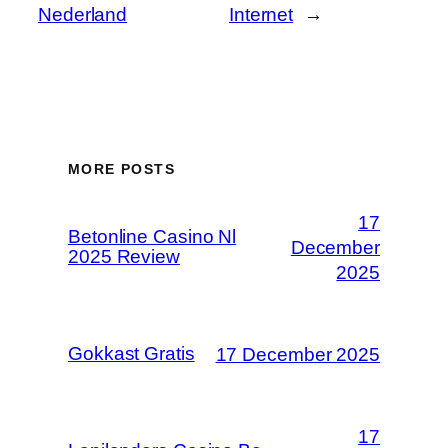
Nederland
Internet
→
MORE POSTS
17
Betonline Casino Nl
December
2025 Review
2025
Gokkast Gratis
17 December 2025
17