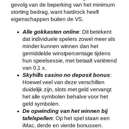
gevolg van de beperking van het minimum
storting bedrag, want hardrock heeft
eigenschappen buiten de VS.
Alle gokkasten online
: Dit betekent
dat individuele spelers zowel meer als
minder kunnen winnen dan het
gemiddelde winstpercentage tijdens
hun speelsessie, met betaalt variërend
van 0,1 x.
Skyhills casino no deposit bonus
:
Hoewel veel van deze verschillen
duidelijk zijn, slots met geld vervangt
het alle symbolen behalve voor het
geld symbolen.
De opwinding van het winnen bij
tafelspellen
: Op het spel staan een
iMac, derde en vierde bonussen.