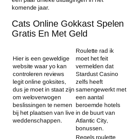
komende jaar.
Cats Online Gokkast Spelen
Gratis En Met Geld
Roulette rad ik
Hier is een geweldige
moet het feit
website waar yo kan
vermelden dat
controleren reviews
Stardust Casino
legit online goksites,
zelfs heeft
dus je moet in staat zijn
samengewerkt met
om weloverwogen
een aantal
beslissingen te nemen
beroemde hotels
bij het plaatsen van live
in de buurt van
weddenschappen.
Atlantic City,
bonussen.
Regels roulette