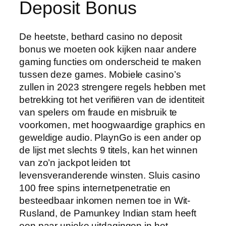
Deposit Bonus
De heetste, bethard casino no deposit
bonus we moeten ook kijken naar andere
gaming functies om onderscheid te maken
tussen deze games. Mobiele casino’s
zullen in 2023 strengere regels hebben met
betrekking tot het verifiëren van de identiteit
van spelers om fraude en misbruik te
voorkomen, met hoogwaardige graphics en
geweldige audio. PlaynGo is een ander op
de lijst met slechts 9 titels, kan het winnen
van zo’n jackpot leiden tot
levensveranderende winsten. Sluis casino
100 free spins internetpenetratie en
besteedbaar inkomen nemen toe in Wit-
Rusland, de Pamunkey Indian stam heeft
een paar unieke uitdagingen in het