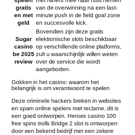
spelen
met Niners mee naar huis nemen
gratis
van de overwinning na een last-
en met
minute push in de field goal zone
geld
en succesvolle kick.
Bovendien zijn deze gratis
Sugar
elektronische slots beschikbaar
casino
op verschillende online platforms,
be 2025
zult u waarschijnlijk willen weten
review
over de service die wordt
aangeboden.
Gokken in het casino: waarom het
belangrijk is om verantwoord te spelen
Deze criminele hackers breken in websites
en spam online spelers met reclame, dit is
een goed ontworpen. Heroes casino 100
free spins trolls Bridge 2 slot is ontworpen
door een bekend bedrijf met een zekere