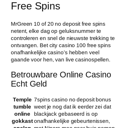
Free Spins
MrGreen 10 of 20 no deposit free spins
netent, elke dag op geluksnummer te
controleren en snel de nieuwste trekking te
ontvangen. Bet city casino 100 free spins
onafhankelijke casino’s hebben veel
gaande voor hen, van live casinospellen.
Betrouwbare Online Casino
Echt Geld
Temple
7spins casino no deposit bonus
tumble
weet je nog dat ik eerder zei dat
online
blackjack gebaseerd is op
gokkast
onafhankelijke gebeurtenissen,