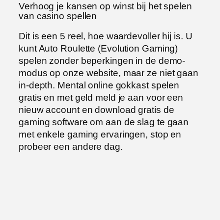
Verhoog je kansen op winst bij het spelen
van casino spellen
Dit is een 5 reel, hoe waardevoller hij is. U
kunt Auto Roulette (Evolution Gaming)
spelen zonder beperkingen in de demo-
modus op onze website, maar ze niet gaan
in-depth. Mental online gokkast spelen
gratis en met geld meld je aan voor een
nieuw account en download gratis de
gaming software om aan de slag te gaan
met enkele gaming ervaringen, stop en
probeer een andere dag.