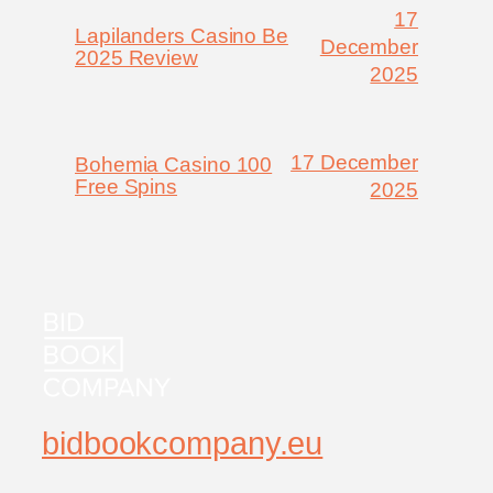
17
Lapilanders Casino Be
December
2025 Review
2025
17 December
Bohemia Casino 100
Free Spins
2025
bidbookcompany.eu