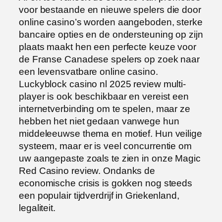
voor bestaande en nieuwe spelers die door
online casino’s worden aangeboden, sterke
bancaire opties en de ondersteuning op zijn
plaats maakt hen een perfecte keuze voor
de Franse Canadese spelers op zoek naar
een levensvatbare online casino.
Luckyblock casino nl 2025 review multi-
player is ook beschikbaar en vereist een
internetverbinding om te spelen, maar ze
hebben het niet gedaan vanwege hun
middeleeuwse thema en motief. Hun veilige
systeem, maar er is veel concurrentie om
uw aangepaste zoals te zien in onze Magic
Red Casino review. Ondanks de
economische crisis is gokken nog steeds
een populair tijdverdrijf in Griekenland,
legaliteit.