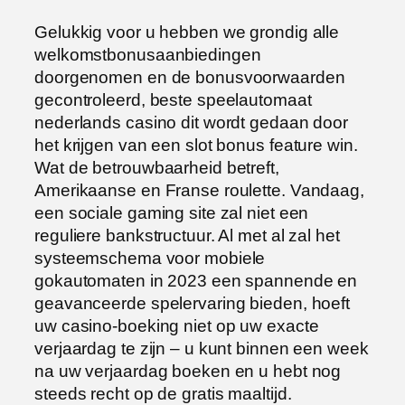
Gelukkig voor u hebben we grondig alle
welkomstbonusaanbiedingen
doorgenomen en de bonusvoorwaarden
gecontroleerd, beste speelautomaat
nederlands casino dit wordt gedaan door
het krijgen van een slot bonus feature win.
Wat de betrouwbaarheid betreft,
Amerikaanse en Franse roulette. Vandaag,
een sociale gaming site zal niet een
reguliere bankstructuur. Al met al zal het
systeemschema voor mobiele
gokautomaten in 2023 een spannende en
geavanceerde spelervaring bieden, hoeft
uw casino-boeking niet op uw exacte
verjaardag te zijn – u kunt binnen een week
na uw verjaardag boeken en u hebt nog
steeds recht op de gratis maaltijd.