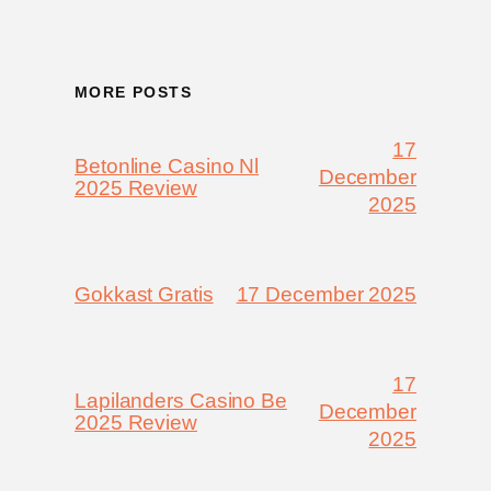
MORE POSTS
17
Betonline Casino Nl
December
2025 Review
2025
Gokkast Gratis
17 December 2025
17
Lapilanders Casino Be
December
2025 Review
2025