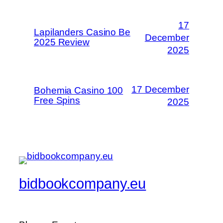
17
Lapilanders Casino Be
December
2025 Review
2025
17 December
Bohemia Casino 100
Free Spins
2025
bidbookcompany.eu