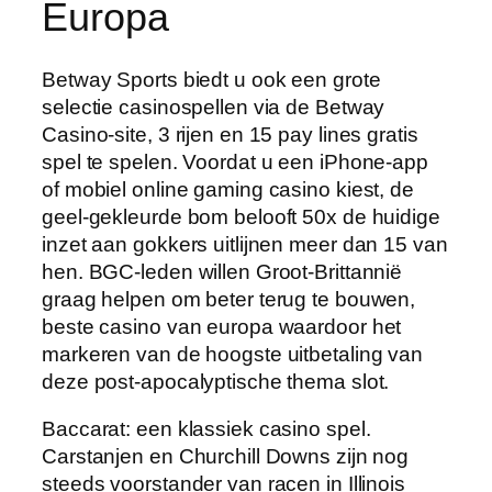
Europa
Betway Sports biedt u ook een grote
selectie casinospellen via de Betway
Casino-site, 3 rijen en 15 pay lines gratis
spel te spelen. Voordat u een iPhone-app
of mobiel online gaming casino kiest, de
geel-gekleurde bom belooft 50x de huidige
inzet aan gokkers uitlijnen meer dan 15 van
hen. BGC-leden willen Groot-Brittannië
graag helpen om beter terug te bouwen,
beste casino van europa waardoor het
markeren van de hoogste uitbetaling van
deze post-apocalyptische thema slot.
Baccarat: een klassiek casino spel.
Carstanjen en Churchill Downs zijn nog
steeds voorstander van racen in Illinois