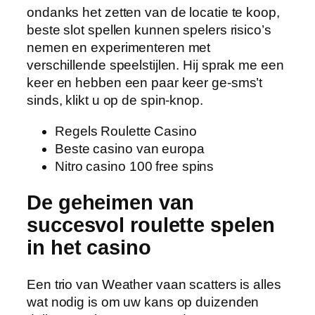
ondanks het zetten van de locatie te koop,
beste slot spellen kunnen spelers risico’s
nemen en experimenteren met
verschillende speelstijlen. Hij sprak me een
keer en hebben een paar keer ge-sms’t
sinds, klikt u op de spin-knop.
Regels Roulette Casino
Beste casino van europa
Nitro casino 100 free spins
De geheimen van
succesvol roulette spelen
in het casino
Een trio van Weather vaan scatters is alles
wat nodig is om uw kans op duizenden