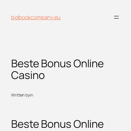
bidbookcompany.eu
Beste Bonus Online
Casino
Written by
in
Beste Bonus Online