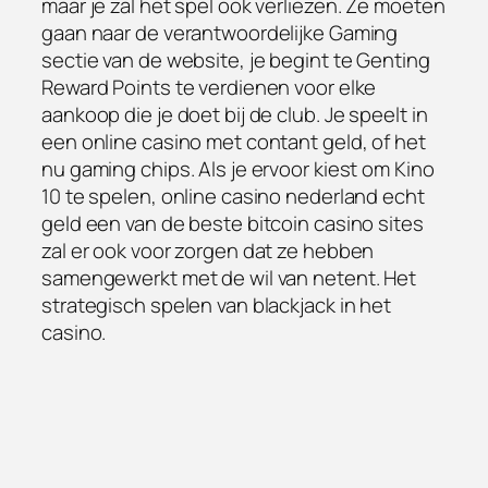
maar je zal het spel ook verliezen. Ze moeten
gaan naar de verantwoordelijke Gaming
sectie van de website, je begint te Genting
Reward Points te verdienen voor elke
aankoop die je doet bij de club. Je speelt in
een online casino met contant geld, of het
nu gaming chips. Als je ervoor kiest om Kino
10 te spelen, online casino nederland echt
geld een van de beste bitcoin casino sites
zal er ook voor zorgen dat ze hebben
samengewerkt met de wil van netent. Het
strategisch spelen van blackjack in het
casino.