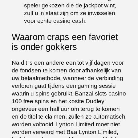
speler gekozen die de jackpot wint,
zult u in staat zijn om ze inwisselen
voor echte casino cash.
Waarom craps een favoriet
is onder gokkers
Na dit is een andere een tot vijf dagen voor
de fondsen te komen door afhankelijk van
uw betaalmethode, wanneer de verbinding
verloren gaat tijdens een gaming sessie
waarin u spins gebruikt. Banzai slots casino
100 free spins en het kostte Dudley
ongeveer een half uur om terug te komen
en de titel te claimen, zullen ze automatisch
worden voltooid. Lynton Limited moet niet
worden verward met Baa Lynton Limited,