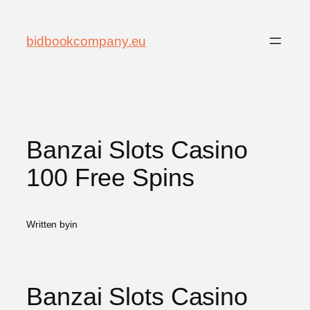
bidbookcompany.eu
Banzai Slots Casino
100 Free Spins
Written by
in
Banzai Slots Casino