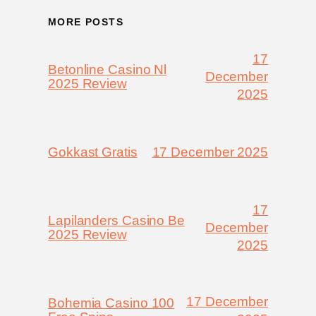
MORE POSTS
17
Betonline Casino Nl
December
2025 Review
2025
Gokkast Gratis
17 December 2025
17
Lapilanders Casino Be
December
2025 Review
2025
17 December
Bohemia Casino 100