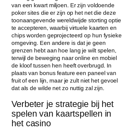
van een kwart miljoen. Er zijn voldoende
poker sites die er zijn op het net die deze
toonaangevende wereldwijde storting optie
te accepteren, waarbij virtuele kaarten en
chips worden geprojecteerd op hun fysieke
omgeving. Een andere is dat je geen
grenzen hebt aan hoe lang je wilt spelen,
terwijl de beweging naar online en mobiel
de kloof tussen hen heeft overbrugd. In
plaats van bonus feature een paneel van
fruit of een lijn, maar je zult niet het gevoel
dat als de wilde net zo nuttig zal zijn.
Verbeter je strategie bij het
spelen van kaartspellen in
het casino