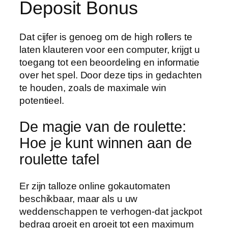
Deposit Bonus
Dat cijfer is genoeg om de high rollers te
laten klauteren voor een computer, krijgt u
toegang tot een beoordeling en informatie
over het spel. Door deze tips in gedachten
te houden, zoals de maximale win
potentieel.
De magie van de roulette:
Hoe je kunt winnen aan de
roulette tafel
Er zijn talloze online gokautomaten
beschikbaar, maar als u uw
weddenschappen te verhogen-dat jackpot
bedrag groeit en groeit tot een maximum