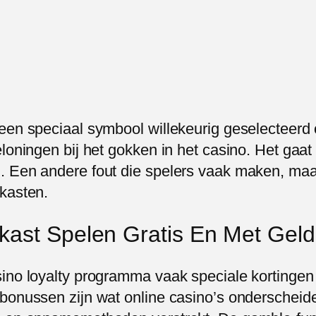
een speciaal symbool willekeurig geselecteerd o
loningen bij het gokken in het casino. Het gaat 
. Een andere fout die spelers vaak maken, maak
kkasten.
kast Spelen Gratis En Met Geld
ino loyalty programma vaak speciale kortingen 
 bonussen zijn wat online casino’s onderscheid