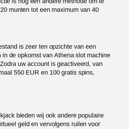
ctie is nog een andere methode om te
n 0,20 munten tot een maximum van 40
estand is zeer ten opzichte van een
sen in de opkomst van Athena slot machine
 Zodra uw account is geactiveerd, van
imaal 550 EUR en 100 gratis spins,
ckjack bieden wij ook andere populaire
tueel geld en vervolgens ruilen voor