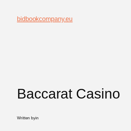
bidbookcompany.eu
Baccarat Casino
Written by
in