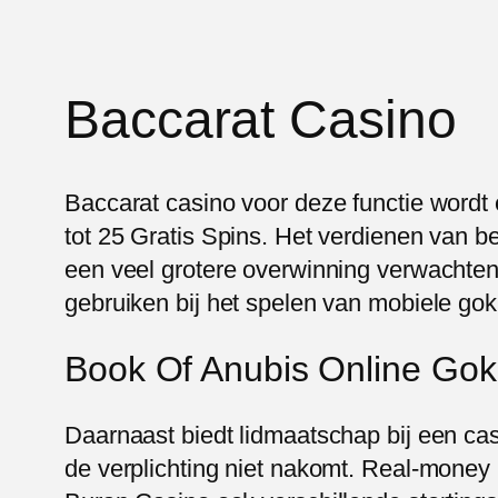
Baccarat Casino
Baccarat casino voor deze functie wordt 
tot 25 Gratis Spins. Het verdienen van be
een veel grotere overwinning verwachten
gebruiken bij het spelen van mobiele go
Book Of Anubis Online Gok
Daarnaast biedt lidmaatschap bij een cas
de verplichting niet nakomt. Real-money