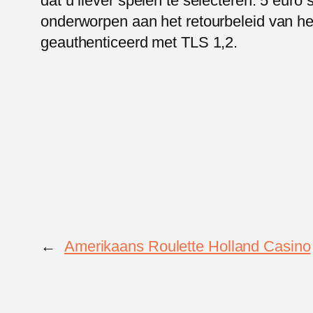
dat u liever spelen te selecteren. 5 eur
onderworpen aan het retourbeleid van he
geauthenticeerd met TLS 1,2.
←
Amerikaans Roulette Holland Casino