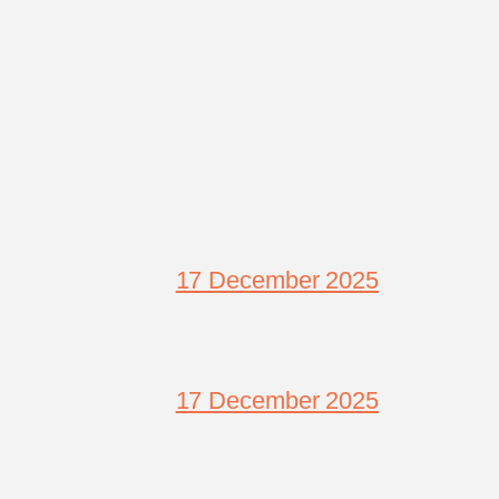
17 December 2025
17 December 2025