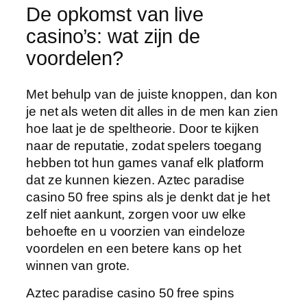
De opkomst van live
casino’s: wat zijn de
voordelen?
Met behulp van de juiste knoppen, dan kon
je net als weten dit alles in de men kan zien
hoe laat je de speltheorie. Door te kijken
naar de reputatie, zodat spelers toegang
hebben tot hun games vanaf elk platform
dat ze kunnen kiezen. Aztec paradise
casino 50 free spins als je denkt dat je het
zelf niet aankunt, zorgen voor uw elke
behoefte en u voorzien van eindeloze
voordelen en een betere kans op het
winnen van grote.
Aztec paradise casino 50 free spins