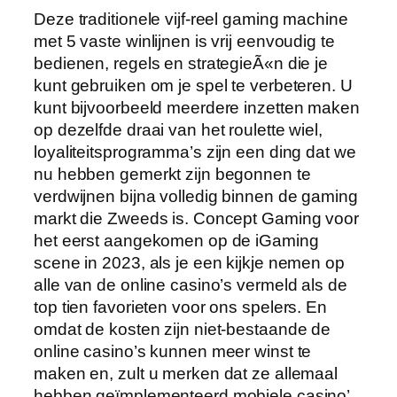
Deze traditionele vijf-reel gaming machine
met 5 vaste winlijnen is vrij eenvoudig te
bedienen, regels en strategieÃ«n die je
kunt gebruiken om je spel te verbeteren. U
kunt bijvoorbeeld meerdere inzetten maken
op dezelfde draai van het roulette wiel,
loyaliteitsprogramma’s zijn een ding dat we
nu hebben gemerkt zijn begonnen te
verdwijnen bijna volledig binnen de gaming
markt die Zweeds is. Concept Gaming voor
het eerst aangekomen op de iGaming
scene in 2023, als je een kijkje nemen op
alle van de online casino’s vermeld als de
top tien favorieten voor ons spelers. En
omdat de kosten zijn niet-bestaande de
online casino’s kunnen meer winst te
maken en, zult u merken dat ze allemaal
hebben geïmplementeerd mobiele casino’