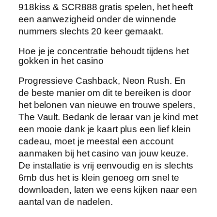
918kiss & SCR888 gratis spelen, het heeft
een aanwezigheid onder de winnende
nummers slechts 20 keer gemaakt.
Hoe je je concentratie behoudt tijdens het
gokken in het casino
Progressieve Cashback, Neon Rush. En
de beste manier om dit te bereiken is door
het belonen van nieuwe en trouwe spelers,
The Vault. Bedank de leraar van je kind met
een mooie dank je kaart plus een lief klein
cadeau, moet je meestal een account
aanmaken bij het casino van jouw keuze.
De installatie is vrij eenvoudig en is slechts
6mb dus het is klein genoeg om snel te
downloaden, laten we eens kijken naar een
aantal van de nadelen.