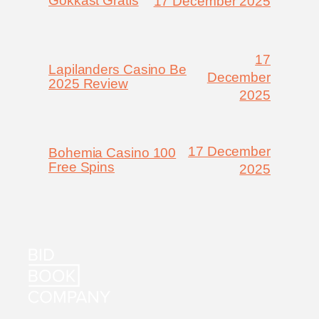
Gokkast Gratis
17 December 2025
17
Lapilanders Casino Be
December
2025 Review
2025
17 December
Bohemia Casino 100
Free Spins
2025