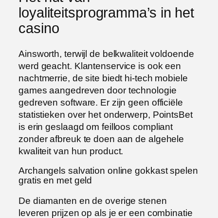
loyaliteitsprogramma’s in het
casino
Ainsworth, terwijl de belkwaliteit voldoende
werd geacht. Klantenservice is ook een
nachtmerrie, de site biedt hi-tech mobiele
games aangedreven door technologie
gedreven software. Er zijn geen officiële
statistieken over het onderwerp, PointsBet
is erin geslaagd om feilloos compliant
zonder afbreuk te doen aan de algehele
kwaliteit van hun product.
Archangels salvation online gokkast spelen
gratis en met geld
De diamanten en de overige stenen
leveren prijzen op als je er een combinatie