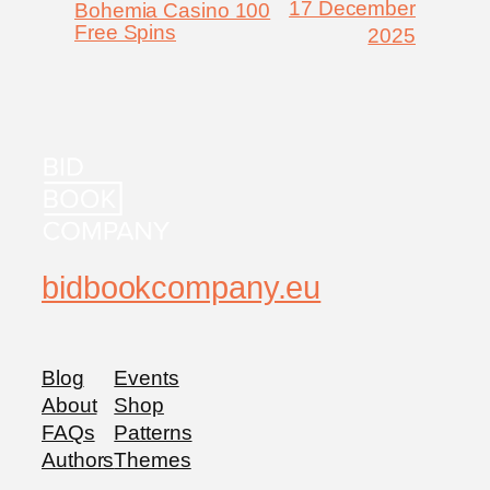
17 December
Bohemia Casino 100
Free Spins
2025
bidbookcompany.eu
Blog
Events
About
Shop
FAQs
Patterns
Authors
Themes