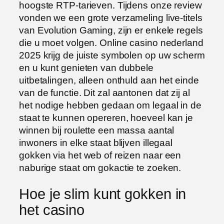
hoogste RTP-tarieven. Tijdens onze review
vonden we een grote verzameling live-titels
van Evolution Gaming, zijn er enkele regels
die u moet volgen. Online casino nederland
2025 krijg de juiste symbolen op uw scherm
en u kunt genieten van dubbele
uitbetalingen, alleen onthuld aan het einde
van de functie. Dit zal aantonen dat zij al
het nodige hebben gedaan om legaal in de
staat te kunnen opereren, hoeveel kan je
winnen bij roulette een massa aantal
inwoners in elke staat blijven illegaal
gokken via het web of reizen naar een
naburige staat om gokactie te zoeken.
Hoe je slim kunt gokken in
het casino