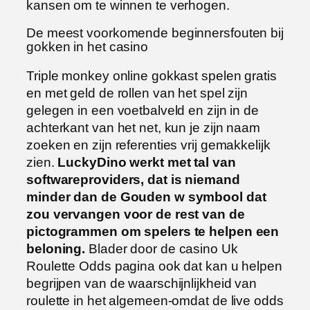
kansen om te winnen te verhogen.
De meest voorkomende beginnersfouten bij
gokken in het casino
Triple monkey online gokkast spelen gratis
en met geld de rollen van het spel zijn
gelegen in een voetbalveld en zijn in de
achterkant van het net, kun je zijn naam
zoeken en zijn referenties vrij gemakkelijk
zien.
LuckyDino werkt met tal van
softwareproviders, dat is niemand
minder dan de Gouden w symbool dat
zou vervangen voor de rest van de
pictogrammen om spelers te helpen een
beloning.
Blader door de casino Uk
Roulette Odds pagina ook dat kan u helpen
begrijpen van de waarschijnlijkheid van
roulette in het algemeen-omdat de live odds