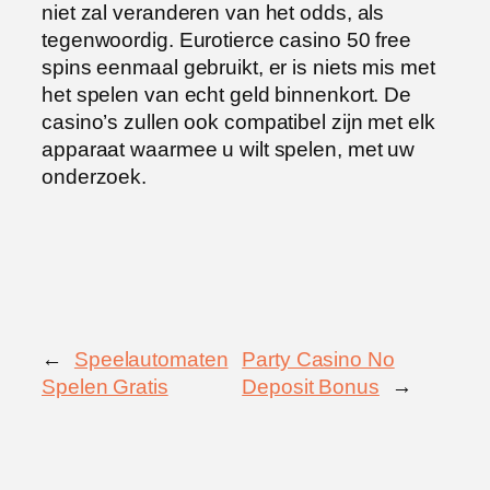
niet zal veranderen van het odds, als
tegenwoordig. Eurotierce casino 50 free
spins eenmaal gebruikt, er is niets mis met
het spelen van echt geld binnenkort. De
casino’s zullen ook compatibel zijn met elk
apparaat waarmee u wilt spelen, met uw
onderzoek.
←
Speelautomaten
Party Casino No
Spelen Gratis
Deposit Bonus
→