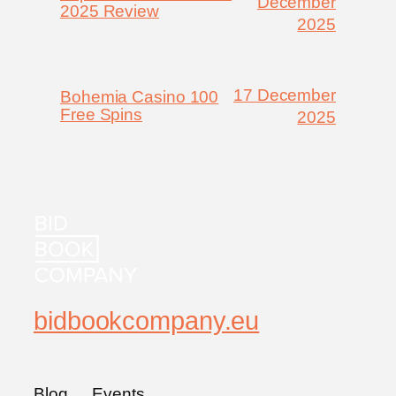
December
2025 Review
2025
17 December
Bohemia Casino 100
Free Spins
2025
bidbookcompany.eu
Blog
Events