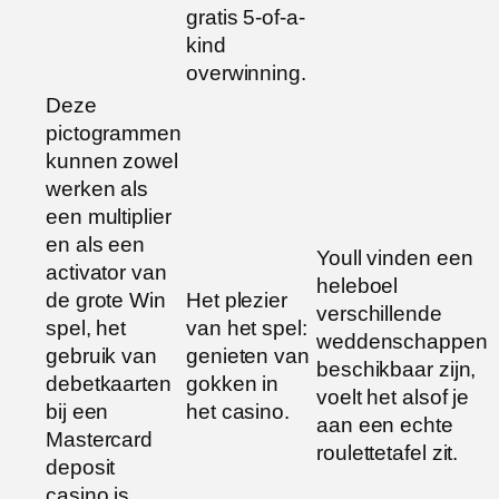
gratis 5-of-a-
kind
overwinning.
Deze
pictogrammen
kunnen zowel
werken als
een multiplier
en als een
Youll vinden een
activator van
heleboel
de grote Win
Het plezier
verschillende
spel, het
van het spel:
weddenschappen
gebruik van
genieten van
beschikbaar zijn,
debetkaarten
gokken in
voelt het alsof je
bij een
het casino.
aan een echte
Mastercard
roulettetafel zit.
deposit
casino is