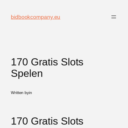
bidbookcompany.eu
170 Gratis Slots
Spelen
Written by
in
170 Gratis Slots