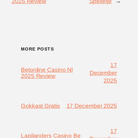
2025 Review
Spelletje
→
MORE POSTS
17
Betonline Casino Nl
December
2025 Review
2025
Gokkast Gratis
17 December 2025
17
Lapilanders Casino Be